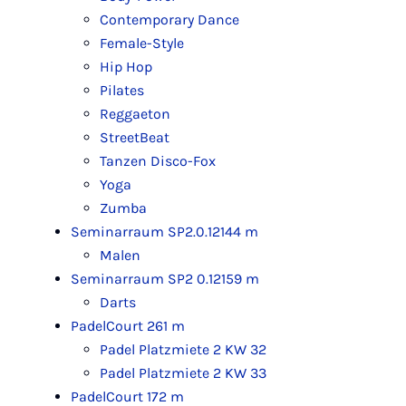
Contemporary Dance
Female-Style
Hip Hop
Pilates
Reggaeton
StreetBeat
Tanzen Disco-Fox
Yoga
Zumba
Seminarraum SP2.0.121
44 m
Malen
Seminarraum SP2 0.121
59 m
Darts
PadelCourt 2
61 m
Padel Platzmiete 2 KW 32
Padel Platzmiete 2 KW 33
PadelCourt 1
72 m