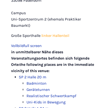
33098 Paderborn
Campus
Uni-Sportzentrum 2 (ehemals Praktiker
Baumarkt)
Große Sporthalle
linker Hallenteil
Vollbild
full screen
Leaflet
|
Map data ©
OpenStreetMap
contributors,
CC-BY-SA
in unmittelbarer Nähe dieses
+
Veranstaltungsortes befinden sich folgende
−
Orte:
the following places are in the immediate
vicinity of this venue:
SP 2 Halle 2
0 m
Badminton
Geräteturnen
Realistischer Schwertkampf
Uni-Kids in Bewegung