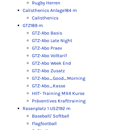
Rugby Herren
Calisthenics Anlage
184 m
Calisthenics
GTZ
189 m
GTZ-Abo Basis
GTZ-Abo Late Night
GTZ-Abo Praev
GTZ-Abo Volltarif
GTZ-Abo Week End
GTZ-Abo Zusatz
GTZ-Abo_Good_Morning
GTZ-Abo_Kasse
HIIT- Training MX4 Kurse
Präventives Krafttraining
Rasenplatz 1 USZ
192 m
Baseball/ Softball
Flagfootball