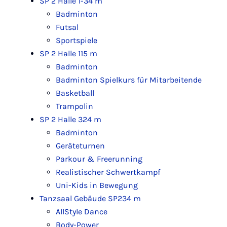
SP 2 Halle 1-3
4 m
Badminton
Futsal
Sportspiele
SP 2 Halle 1
15 m
Badminton
Badminton Spielkurs für Mitarbeitende
Basketball
Trampolin
SP 2 Halle 3
24 m
Badminton
Geräteturnen
Parkour & Freerunning
Realistischer Schwertkampf
Uni-Kids in Bewegung
Tanzsaal Gebäude SP2
34 m
AllStyle Dance
Body-Power