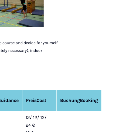
e course and decide for yourself
tely necessary), indoor
Guidance
Preis
Cost
Buchung
Booking
12/ 12/ 12/
24 €