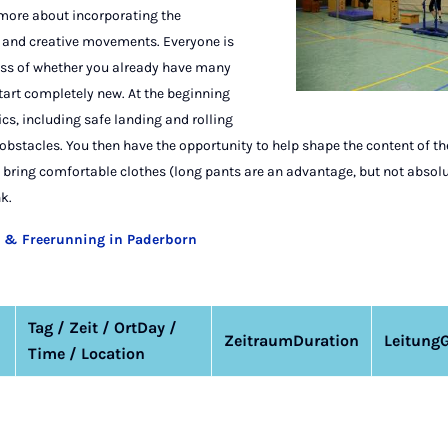
more about incorporating the
 and creative movements. Everyone is
ess of whether you already have many
start completely new. At the beginning
ics, including safe landing and rolling
 obstacles. You then have the opportunity to help shape the content of th
 bring comfortable clothes (long pants are an advantage, but not absolu
k.
r & Freerunning in Paderborn
Tag / Zeit / Ort
Day /
Zeitraum
Duration
Leitung
Time / Location