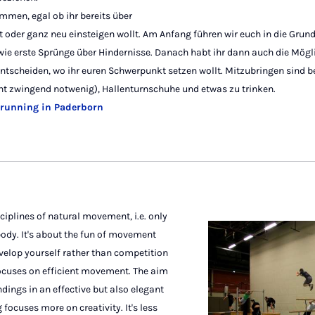
ommen, egal ob ihr bereits über
 oder ganz neu einsteigen wollt. Am Anfang führen wir euch in die Grun
ie erste Sprünge über Hindernisse. Danach habt ihr dann auch die Mögli
 entscheiden, wo ihr euren Schwerpunkt setzen wollt. Mitzubringen sind
cht zwingend notwenig), Hallenturnschuhe und etwas zu trinken.
erunning in Paderborn
ciplines of natural movement, i.e. only
body. It's about the fun of movement
evelop yourself rather than competition
focuses on efficient movement. The aim
dings in an effective but also elegant
focuses more on creativity. It's less