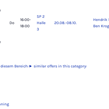
e
SP 2
16:00-
Hendrik 
Do
Halle
20.08.-
08.10.
18:00
Ben Kro
3
e
 diesem Bereich:
► similar offers in this category:
nning