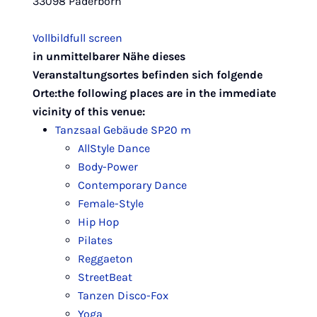
33098 Paderborn
Vollbild
full screen
Leaflet
|
Map data ©
OpenStreetMap
contributors,
CC-BY-SA
in unmittelbarer Nähe dieses
+
Veranstaltungsortes befinden sich folgende
−
Orte:
the following places are in the immediate
vicinity of this venue:
Tanzsaal Gebäude SP2
0 m
AllStyle Dance
Body-Power
Contemporary Dance
Female-Style
Hip Hop
Pilates
Reggaeton
StreetBeat
Tanzen Disco-Fox
Yoga