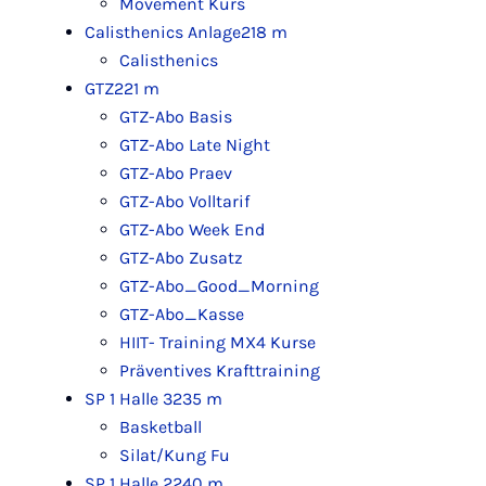
Movement Kurs
Calisthenics Anlage
218 m
Calisthenics
GTZ
221 m
GTZ-Abo Basis
GTZ-Abo Late Night
GTZ-Abo Praev
GTZ-Abo Volltarif
GTZ-Abo Week End
GTZ-Abo Zusatz
GTZ-Abo_Good_Morning
GTZ-Abo_Kasse
HIIT- Training MX4 Kurse
Präventives Krafttraining
SP 1 Halle 3
235 m
Basketball
Silat/Kung Fu
SP 1 Halle 2
240 m