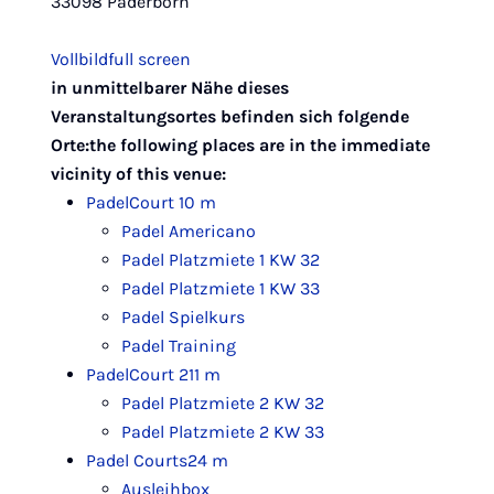
33098 Paderborn
Vollbild
full screen
Leaflet
|
Map data ©
OpenStreetMap
contributors,
CC-BY-SA
in unmittelbarer Nähe dieses
+
Veranstaltungsortes befinden sich folgende
−
Orte:
the following places are in the immediate
vicinity of this venue:
PadelCourt 1
0 m
Padel Americano
Padel Platzmiete 1 KW 32
Padel Platzmiete 1 KW 33
Padel Spielkurs
Padel Training
PadelCourt 2
11 m
Padel Platzmiete 2 KW 32
Padel Platzmiete 2 KW 33
Padel Courts
24 m
Ausleihbox