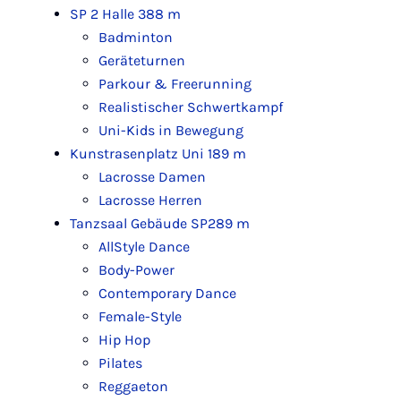
SP 2 Halle 3
88 m
Badminton
Geräteturnen
Parkour & Freerunning
Realistischer Schwertkampf
Uni-Kids in Bewegung
Kunstrasenplatz Uni 1
89 m
Lacrosse Damen
Lacrosse Herren
Tanzsaal Gebäude SP2
89 m
AllStyle Dance
Body-Power
Contemporary Dance
Female-Style
Hip Hop
Pilates
Reggaeton