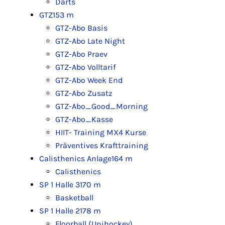
Darts
GTZ
153 m
GTZ-Abo Basis
GTZ-Abo Late Night
GTZ-Abo Praev
GTZ-Abo Volltarif
GTZ-Abo Week End
GTZ-Abo Zusatz
GTZ-Abo_Good_Morning
GTZ-Abo_Kasse
HIIT- Training MX4 Kurse
Präventives Krafttraining
Calisthenics Anlage
164 m
Calisthenics
SP 1 Halle 3
170 m
Basketball
SP 1 Halle 2
178 m
Floorball (Unihockey)