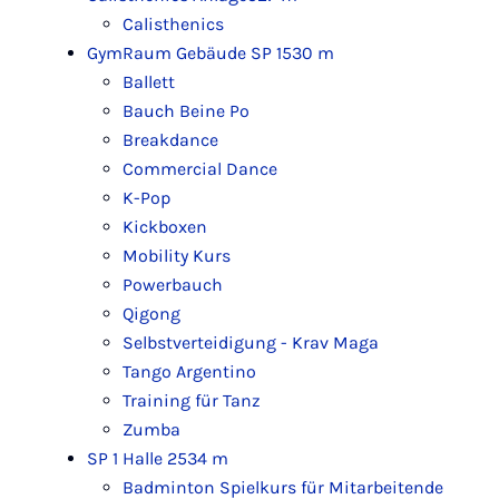
Calisthenics
GymRaum Gebäude SP 1
530 m
Ballett
Bauch Beine Po
Breakdance
Commercial Dance
K-Pop
Kickboxen
Mobility Kurs
Powerbauch
Qigong
Selbstverteidigung - Krav Maga
Tango Argentino
Training für Tanz
Zumba
SP 1 Halle 2
534 m
Badminton Spielkurs für Mitarbeitende