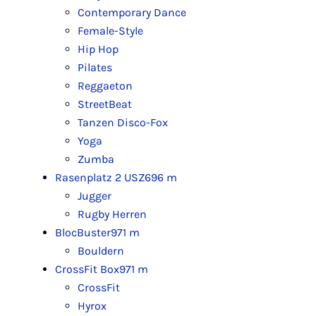
Contemporary Dance
Female-Style
Hip Hop
Pilates
Reggaeton
StreetBeat
Tanzen Disco-Fox
Yoga
Zumba
Rasenplatz 2 USZ
696 m
Jugger
Rugby Herren
BlocBuster
971 m
Bouldern
CrossFit Box
971 m
CrossFit
Hyrox