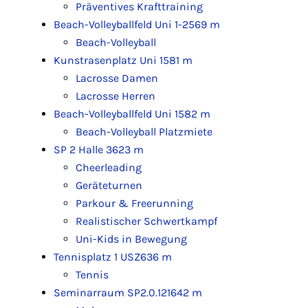
Präventives Krafttraining
Beach-Volleyballfeld Uni 1-2
569 m
Beach-Volleyball
Kunstrasenplatz Uni 1
581 m
Lacrosse Damen
Lacrosse Herren
Beach-Volleyballfeld Uni 1
582 m
Beach-Volleyball Platzmiete
SP 2 Halle 3
623 m
Cheerleading
Geräteturnen
Parkour & Freerunning
Realistischer Schwertkampf
Uni-Kids in Bewegung
Tennisplatz 1 USZ
636 m
Tennis
Seminarraum SP2.0.121
642 m