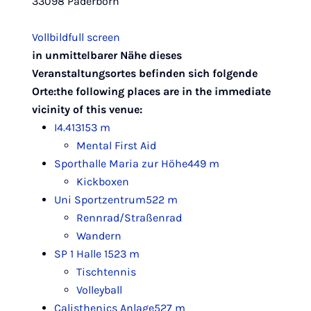
33098 Paderborn
Vollbild
full screen
Leaflet
|
Map data ©
OpenStreetMap
contributors,
CC-BY-SA
in unmittelbarer Nähe dieses
+
Veranstaltungsortes befinden sich folgende
−
Orte:
the following places are in the immediate
vicinity of this venue:
I4.413
153 m
Mental First Aid
Sporthalle Maria zur Höhe
449 m
Kickboxen
Uni Sportzentrum
522 m
Rennrad/Straßenrad
Wandern
SP 1 Halle 1
523 m
Tischtennis
Volleyball
Calisthenics Anlage
527 m