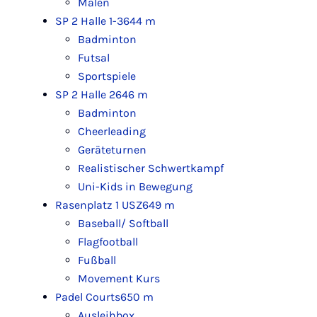
Malen
SP 2 Halle 1-3
644 m
Badminton
Futsal
Sportspiele
SP 2 Halle 2
646 m
Badminton
Cheerleading
Geräteturnen
Realistischer Schwertkampf
Uni-Kids in Bewegung
Rasenplatz 1 USZ
649 m
Baseball/ Softball
Flagfootball
Fußball
Movement Kurs
Padel Courts
650 m
Ausleihbox