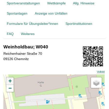
t
Sportveranstaltungen
Wettkämpfe
Allg. Hinweise
Sportanlagen
Anzeige von Unfällen
Formulare für Übungsleiter*innen
Sportinstitutionen
FAQ
Weiteres
Weinholdbau; W040
Reichenhainer Straße 70
09126 Chemnitz
Vollbild
+
−