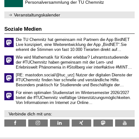
n
1
Personalversammlung der TU Chemnitz
m
w
.
n
i
2
i
s
Veranstaltungskalender
0
t
s
2
z
e
6
n
Soziale Medien
s
c
Die TU Chemnitz hat gemeinsam mit Partnern die App BirdNET
h
Live konzipiert, eine Weiterentwicklung der App „BirdNET“.Sie
a
erkennt die Stimmen von fast 10.000 Tierarten direkt auf…
f
t
Wie wird Mathematik für Kinder erlebbar? Lehramtsstudierende
l
der #TUChemnitz haben gemeinsam mit der Lern- und
i
Erlebniswelt Phänomenia in #Stollberg vier inter#aktive #MINT…
c
h
[RE: mastodon.social/@tuc_urz] Nutzer der digitalen Dienste der
e
#TUChemnitz finden hier schnelle und verständliche Hilfe.
n
Besonders praktisch für Studierende und Beschäftigte der…
N
Für einen optimalen Studienstart im Wintersemester 2026/2027
a
c
bietet die #TUChemnitz vielfältige Unterstützungsmöglichkeiten.
h
Von Informationen im Internet zur Online…
w
u
Verbinde dich mit uns:
c
h
s