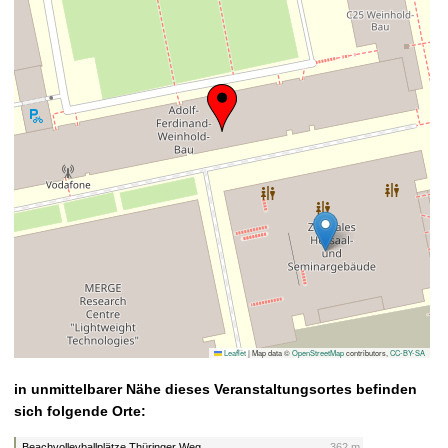
Leaflet
|
Map data ©
OpenStreetMap
contributors,
CC-BY-SA
in unmittelbarer Nähe dieses Veranstaltungsortes befinden
sich folgende Orte:
Beachvolleyballplätze Thüringer Weg
362 m