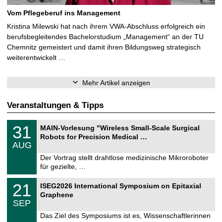
Vom Pflegeberuf ins Management
Kristina Milewski hat nach ihrem VWA-Abschluss erfolgreich ein
berufsbegleitendes Bachelorstudium „Management“ an der TU
Chemnitz gemeistert und damit ihren Bildungsweg strategisch
weiterentwickelt …
Mehr Artikel anzeigen
Veranstaltungen & Tipps
T
3
31
MAIN-Vorlesung "Wireless Small-Scale Surgical
U
1
Robots for Precision Medical …
C
.
AUG
h
0
e
8
Der Vortrag stellt drahtlose medizinische Mikroroboter
m
.
für gezielte, …
n
2
i
0
T
t
2
21
2
ISEG2026 International Symposium on Epitaxial
U
z
1
6
Graphene
C
.
SEP
h
0
e
9
Das Ziel des Symposiums ist es, Wissenschaftlerinnen
m
.