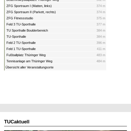
ZFG Sportraum I (Matten, links)
374 m
ZFG Sportraum II (Parkett, rechts)
374 m
ZFG Fitnessstudio
375 m
Feld 3 TU-Sporthalle
377 m
TU Sporthalle Boulderbereich
384 m
TU-Sporthalle
384 m
Feld 2 TU-Sporthalle
396 m
Feld 1 TU-Sporthalle
411 m
Fußballplatz Thüringer Weg
483 m
Tennisanlage am Thüringer Weg
484 m
Übersicht aller Veranstaltungsorte
TUCaktuell