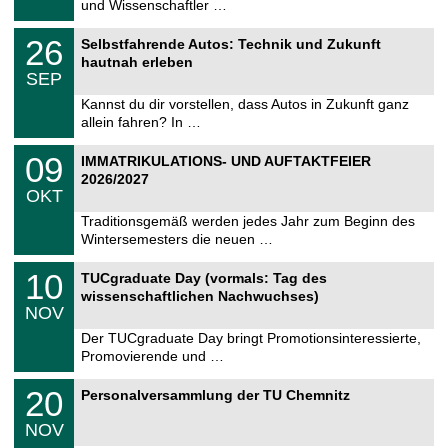
und Wissenschaftler …
n
2
i
0
T
t
2
26
2
Selbstfahrende Autos: Technik und Zukunft
U
z
6
6
hautnah erleben
C
.
SEP
h
0
e
9
Kannst du dir vorstellen, dass Autos in Zukunft ganz
m
.
allein fahren? In …
n
2
i
0
T
t
0
09
2
IMMATRIKULATIONS- UND AUFTAKTFEIER
U
z
9
6
2026/2027
C
.
OKT
h
1
e
0
Traditionsgemäß werden jedes Jahr zum Beginn des
m
.
Wintersemesters die neuen …
n
2
i
0
Z
t
1
10
2
TUCgraduate Day (vormals: Tag des
e
z
0
6
wissenschaftlichen Nachwuchses)
n
.
NOV
t
1
r
1
Der TUCgraduate Day bringt Promotionsinteressierte,
u
.
Promovierende und …
m
2
f
0
T
ü
2
20
2
Personalversammlung der TU Chemnitz
U
r
0
6
C
d
.
NOV
h
e
1
e