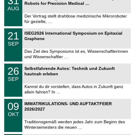
31
1
6
Robots for Precision Medical …
C
.
AUG
h
0
e
8
Der Vortrag stellt drahtlose medizinische Mikroroboter
m
.
für gezielte, …
n
2
i
0
T
t
2
21
2
ISEG2026 International Symposium on Epitaxial
U
z
1
6
Graphene
C
.
SEP
h
0
e
9
Das Ziel des Symposiums ist es, Wissenschaftlerinnen
m
.
und Wissenschaftler …
n
2
i
0
T
t
2
26
2
Selbstfahrende Autos: Technik und Zukunft
U
z
6
6
hautnah erleben
C
.
SEP
h
0
e
9
Kannst du dir vorstellen, dass Autos in Zukunft ganz
m
.
allein fahren? In …
n
2
i
0
T
t
0
09
2
IMMATRIKULATIONS- UND AUFTAKTFEIER
U
z
9
6
2026/2027
C
.
OKT
h
1
e
0
Traditionsgemäß werden jedes Jahr zum Beginn des
m
.
Wintersemesters die neuen …
n
2
i
0