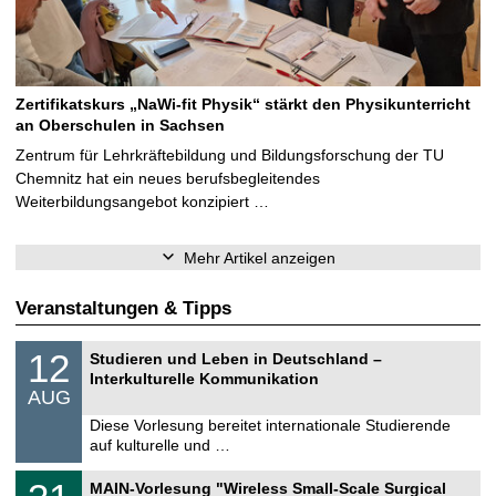
Zertifikatskurs „NaWi-fit Physik“ stärkt den Physikunterricht
an Oberschulen in Sachsen
Zentrum für Lehrkräftebildung und Bildungsforschung der TU
Chemnitz hat ein neues berufsbegleitendes
Weiterbildungsangebot konzipiert …
Mehr Artikel anzeigen
Veranstaltungen & Tipps
S
1
12
Studieren und Leben in Deutschland –
o
2
Interkulturelle Kommunikation
n
.
AUG
s
0
t
8
Diese Vorlesung bereitet internationale Studierende
i
.
auf kulturelle und …
g
2
e
0
T
3
2
MAIN-Vorlesung "Wireless Small-Scale Surgical
U