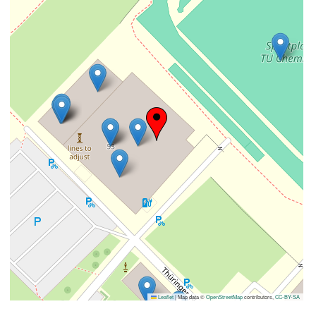
Leaflet
|
Map data ©
OpenStreetMap
contributors,
CC-BY-SA