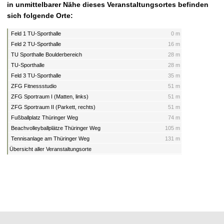
in unmittelbarer Nähe dieses Veranstaltungsortes befinden
sich folgende Orte:
Feld 1 TU-Sporthalle
0 m
Feld 2 TU-Sporthalle
16 m
TU Sporthalle Boulderbereich
28 m
TU-Sporthalle
28 m
Feld 3 TU-Sporthalle
35 m
ZFG Fitnessstudio
51 m
ZFG Sportraum I (Matten, links)
51 m
ZFG Sportraum II (Parkett, rechts)
51 m
Fußballplatz Thüringer Weg
74 m
Beachvolleyballplätze Thüringer Weg
105 m
Tennisanlage am Thüringer Weg
131 m
Übersicht aller Veranstaltungsorte