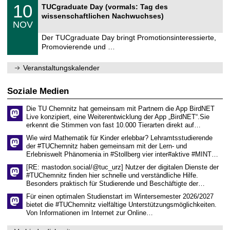
Z
t
1
10
2
TUCgraduate Day (vormals: Tag des
e
z
0
6
wissenschaftlichen Nachwuchses)
n
.
NOV
t
1
r
1
Der TUCgraduate Day bringt Promotionsinteressierte,
u
.
Promovierende und …
m
2
f
0
ü
2
Veranstaltungskalender
r
6
d
e
Soziale Medien
n
w
Die TU Chemnitz hat gemeinsam mit Partnern die App BirdNET
i
s
Live konzipiert, eine Weiterentwicklung der App „BirdNET“.Sie
s
erkennt die Stimmen von fast 10.000 Tierarten direkt auf…
e
Wie wird Mathematik für Kinder erlebbar? Lehramtsstudierende
n
der #TUChemnitz haben gemeinsam mit der Lern- und
s
Erlebniswelt Phänomenia in #Stollberg vier inter#aktive #MINT…
c
h
[RE: mastodon.social/@tuc_urz] Nutzer der digitalen Dienste der
a
#TUChemnitz finden hier schnelle und verständliche Hilfe.
f
Besonders praktisch für Studierende und Beschäftigte der…
t
l
Für einen optimalen Studienstart im Wintersemester 2026/2027
i
bietet die #TUChemnitz vielfältige Unterstützungsmöglichkeiten.
c
Von Informationen im Internet zur Online…
h
e