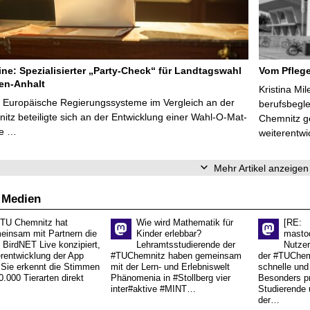
line: Spezialisierter „Party-Check“ für Landtagswahl
Vom Pfleg
en-Anhalt
Kristina Mi
r Europäische Regierungssysteme im Vergleich an der
berufsbegl
tz beteiligte sich an der Entwicklung einer Wahl-O-Mat-
Chemnitz ge
ve …
weiterentwi
Mehr Artikel anzeigen
 Medien
 TU Chemnitz hat
Wie wird Mathematik für
[RE:
einsam mit Partnern die
Kinder erlebbar?
masto
 BirdNET Live konzipiert,
Lehramtsstudierende der
Nutzer
erentwicklung der App
#TUChemnitz haben gemeinsam
der #TUChemn
.Sie erkennt die Stimmen
mit der Lern- und Erlebniswelt
schnelle und 
0.000 Tierarten direkt
Phänomenia in #Stollberg vier
Besonders pr
inter#aktive #MINT…
Studierende 
der…