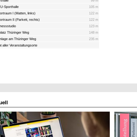
thalle
99 m
TU-Sporthalle
105 m
rtraum I (Matten, links)
122 m
rtraum II (Parkett, rechts)
122 m
nessstudio
123 m
platz Thüringer Weg
148 m
nlage am Thüringer Weg
235 m
t aller Veranstaltungsorte
ell