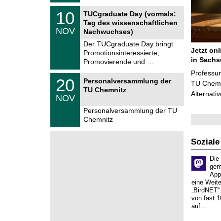
t
2
z
Z
6
1
10
TUCgraduate Day (vormals:
e
0
Tag des wissenschaftlichen
n
.
NOV
t
Nachwuchses)
1
r
1
Der TUCgraduate Day bringt
u
.
Jetzt on
Promotionsinteressierte,
m
2
in Sachs
f
Promovierende und …
0
ü
2
Professu
r
T
6
2
20
Personalversammlung der
d
U
TU Chemni
0
TU Chemnitz
e
C
Alternati
.
NOV
n
h
1
w
e
1
Personalversammlung der TU
i
m
.
Chemnitz
s
n
2
s
i
0
e
t
2
Soziale
n
z
6
s
c
Die
h
gem
a
App
f
eine Weit
t
„BirdNET“
l
von fast 1
i
auf…
c
h