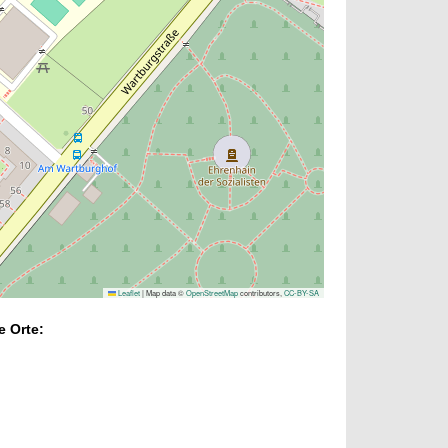
Leaflet
|
Map data ©
OpenStreetMap
contributors,
CC-BY-SA
e Orte: