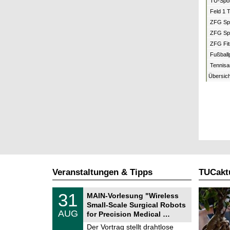
TU-Spor
Feld 1 
ZFG Spo
ZFG Spo
ZFG Fit
Fußball
Tennisa
Übersich
Veranstaltungen & Tipps
TUCaktu
T
3
31
MAIN-Vorlesung "Wireless
U
1
Small-Scale Surgical Robots
C
.
AUG
h
for Precision Medical …
0
e
8
Der Vortrag stellt drahtlose
m