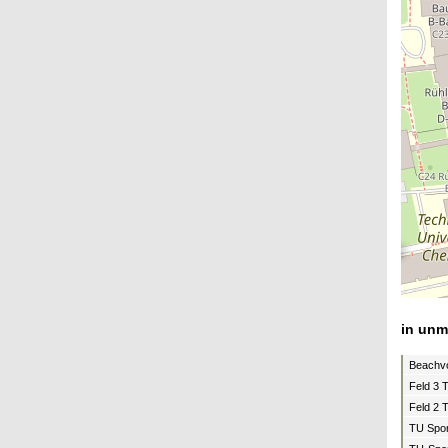
in unm
Beachvo
Feld 3 
Feld 2 
TU Spor