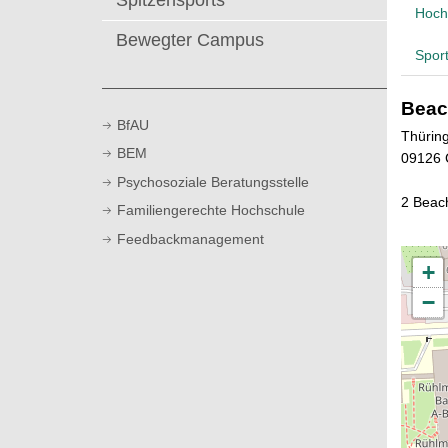
Spitzensports
t
Hoch
Bewegter Campus
Spor
Beac
BfAU
Thürin
BEM
09126 
Psychosoziale Beratungsstelle
2 Beach
Familiengerechte Hochschule
Feedbackmanagement
+
−