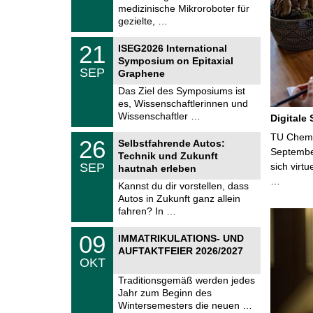
.
medizinische Mikroroboter für
n
2
i
gezielte, …
0
t
2
z
T
6
2
21
ISEG2026 International
U
1
Symposium on Epitaxial
C
.
SEP
h
Graphene
0
e
9
Das Ziel des Symposiums ist
m
.
es, Wissenschaftlerinnen und
n
2
i
Wissenschaftler …
Digitale
0
t
2
z
T
TU Chemni
6
2
26
Selbstfahrende Autos:
U
6
Septembe
Technik und Zukunft
C
.
SEP
sich virt
h
hautnah erleben
0
e
…
9
Kannst du dir vorstellen, dass
m
.
Autos in Zukunft ganz allein
n
2
i
fahren? In …
0
t
2
z
T
6
0
09
IMMATRIKULATIONS- UND
U
9
AUFTAKTFEIER 2026/2027
C
.
OKT
h
1
e
0
Traditionsgemäß werden jedes
m
.
Jahr zum Beginn des
n
2
i
Wintersemesters die neuen …
0