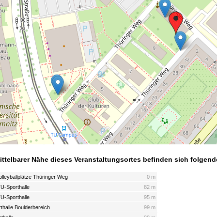
ittelbarer Nähe dieses Veranstaltungsortes befinden sich folgend
lleyballplätze Thüringer Weg
0 m
TU-Sporthalle
82 m
TU-Sporthalle
95 m
thalle Boulderbereich
99 m