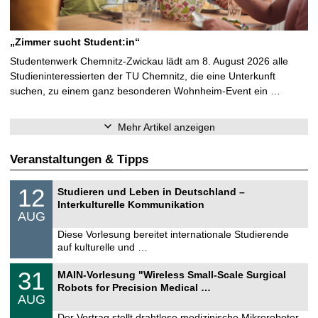
„Zimmer sucht Student:in“
Studentenwerk Chemnitz-Zwickau lädt am 8. August 2026 alle
Studieninteressierten der TU Chemnitz, die eine Unterkunft
suchen, zu einem ganz besonderen Wohnheim-Event ein …
Mehr Artikel anzeigen
Veranstaltungen & Tipps
S
1
12
Studieren und Leben in Deutschland –
o
2
Interkulturelle Kommunikation
n
.
AUG
s
0
t
8
Diese Vorlesung bereitet internationale Studierende
i
.
auf kulturelle und …
g
2
e
0
T
3
31
2
MAIN-Vorlesung "Wireless Small-Scale Surgical
U
1
6
Robots for Precision Medical …
C
.
AUG
h
0
e
8
Der Vortrag stellt drahtlose medizinische Mikroroboter