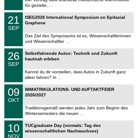
m
.
für gezielte, …
n
2
i
0
T
t
2
21
2
ISEG2026 International Symposium on Epitaxial
U
z
1
6
Graphene
C
.
SEP
h
0
e
9
Das Ziel des Symposiums ist es, Wissenschaftlerinnen
m
.
und Wissenschaftler …
n
2
i
0
T
t
2
26
2
Selbstfahrende Autos: Technik und Zukunft
U
z
6
6
hautnah erleben
C
.
SEP
h
0
e
9
Kannst du dir vorstellen, dass Autos in Zukunft ganz
m
.
allein fahren? In …
n
2
i
0
T
t
0
09
2
IMMATRIKULATIONS- UND AUFTAKTFEIER
U
z
9
6
2026/2027
C
.
OKT
h
1
e
0
Traditionsgemäß werden jedes Jahr zum Beginn des
m
.
Wintersemesters die neuen …
n
2
i
0
Z
t
1
10
2
TUCgraduate Day (vormals: Tag des
e
z
0
6
wissenschaftlichen Nachwuchses)
n
.
NOV
t