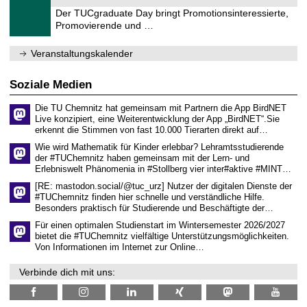
1
r
1
Der TUCgraduate Day bringt Promotionsinteressierte,
u
.
Promovierende und …
m
2
f
0
ü
2
Veranstaltungskalender
r
6
d
e
Soziale Medien
n
w
Die TU Chemnitz hat gemeinsam mit Partnern die App BirdNET
i
s
Live konzipiert, eine Weiterentwicklung der App „BirdNET“.Sie
s
erkennt die Stimmen von fast 10.000 Tierarten direkt auf…
e
Wie wird Mathematik für Kinder erlebbar? Lehramtsstudierende
n
der #TUChemnitz haben gemeinsam mit der Lern- und
s
Erlebniswelt Phänomenia in #Stollberg vier inter#aktive #MINT…
c
h
[RE: mastodon.social/@tuc_urz] Nutzer der digitalen Dienste der
a
#TUChemnitz finden hier schnelle und verständliche Hilfe.
f
Besonders praktisch für Studierende und Beschäftigte der…
t
l
Für einen optimalen Studienstart im Wintersemester 2026/2027
i
bietet die #TUChemnitz vielfältige Unterstützungsmöglichkeiten.
c
Von Informationen im Internet zur Online…
h
e
Verbinde dich mit uns:
n
N
a
c