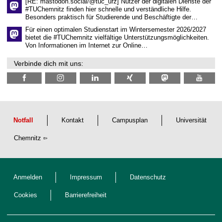
h
[RE: mastodon.social/@tuc_urz] Nutzer der digitalen Dienste der
e
#TUChemnitz finden hier schnelle und verständliche Hilfe.
n
Besonders praktisch für Studierende und Beschäftigte der…
N
Für einen optimalen Studienstart im Wintersemester 2026/2027
a
c
bietet die #TUChemnitz vielfältige Unterstützungsmöglichkeiten.
h
Von Informationen im Internet zur Online…
w
u
Verbinde dich mit uns:
c
h
s
Notfall
Kontakt
Campusplan
Universität
Chemnitz
Anmelden
Impressum
Datenschutz
Cookies
Barrierefreiheit