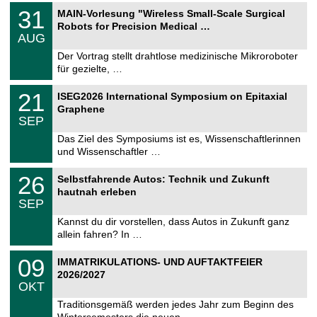
T
3
31
MAIN-Vorlesung "Wireless Small-Scale Surgical
U
1
Robots for Precision Medical …
C
.
AUG
h
0
e
8
Der Vortrag stellt drahtlose medizinische Mikroroboter
m
.
für gezielte, …
n
2
i
0
T
t
2
21
2
ISEG2026 International Symposium on Epitaxial
U
z
1
6
Graphene
C
.
SEP
h
0
e
9
Das Ziel des Symposiums ist es, Wissenschaftlerinnen
m
.
und Wissenschaftler …
n
2
i
0
T
t
2
26
2
Selbstfahrende Autos: Technik und Zukunft
U
z
6
6
hautnah erleben
C
.
SEP
h
0
e
9
Kannst du dir vorstellen, dass Autos in Zukunft ganz
m
.
allein fahren? In …
n
2
i
0
T
t
0
09
2
IMMATRIKULATIONS- UND AUFTAKTFEIER
U
z
9
6
2026/2027
C
.
OKT
h
1
e
0
Traditionsgemäß werden jedes Jahr zum Beginn des
m
.