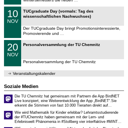
Wintersemesters die neuen …
n
2
i
0
Z
t
1
10
2
TUCgraduate Day (vormals: Tag des
e
z
0
6
wissenschaftlichen Nachwuchses)
n
.
NOV
t
1
r
1
Der TUCgraduate Day bringt Promotionsinteressierte,
u
.
Promovierende und …
m
2
f
0
T
ü
2
20
2
Personalversammlung der TU Chemnitz
U
r
0
6
C
d
.
NOV
h
e
1
e
n
1
Personalversammlung der TU Chemnitz
m
w
.
n
i
2
i
s
Veranstaltungskalender
0
t
s
2
z
e
6
n
Soziale Medien
s
c
Die TU Chemnitz hat gemeinsam mit Partnern die App BirdNET
h
Live konzipiert, eine Weiterentwicklung der App „BirdNET“.Sie
a
erkennt die Stimmen von fast 10.000 Tierarten direkt auf…
f
t
Wie wird Mathematik für Kinder erlebbar? Lehramtsstudierende
l
der #TUChemnitz haben gemeinsam mit der Lern- und
i
Erlebniswelt Phänomenia in #Stollberg vier inter#aktive #MINT…
c