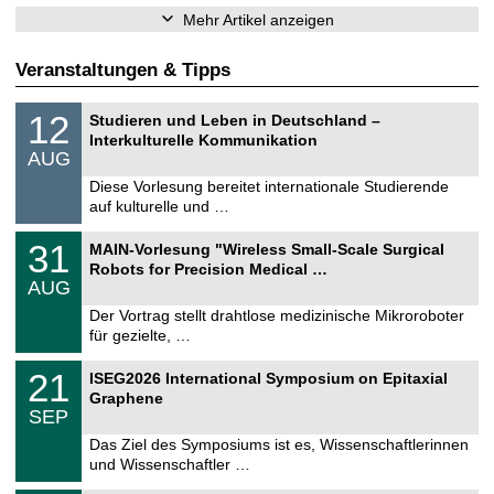
Mehr Artikel anzeigen
Veranstaltungen & Tipps
S
1
12
Studieren und Leben in Deutschland –
o
2
Interkulturelle Kommunikation
n
.
AUG
s
0
t
8
Diese Vorlesung bereitet internationale Studierende
i
.
auf kulturelle und …
g
2
e
0
T
3
31
2
MAIN-Vorlesung "Wireless Small-Scale Surgical
U
1
6
Robots for Precision Medical …
C
.
AUG
h
0
e
8
Der Vortrag stellt drahtlose medizinische Mikroroboter
m
.
für gezielte, …
n
2
i
0
T
t
2
21
2
ISEG2026 International Symposium on Epitaxial
U
z
1
6
Graphene
C
.
SEP
h
0
e
9
Das Ziel des Symposiums ist es, Wissenschaftlerinnen
m
.
und Wissenschaftler …
n
2
i
0