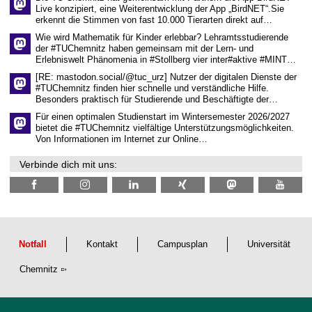
s
Live konzipiert, eine Weiterentwicklung der App „BirdNET“.Sie
s
erkennt die Stimmen von fast 10.000 Tierarten direkt auf…
e
Wie wird Mathematik für Kinder erlebbar? Lehramtsstudierende
n
der #TUChemnitz haben gemeinsam mit der Lern- und
s
Erlebniswelt Phänomenia in #Stollberg vier inter#aktive #MINT…
c
h
[RE: mastodon.social/@tuc_urz] Nutzer der digitalen Dienste der
a
#TUChemnitz finden hier schnelle und verständliche Hilfe.
f
Besonders praktisch für Studierende und Beschäftigte der…
t
l
Für einen optimalen Studienstart im Wintersemester 2026/2027
i
bietet die #TUChemnitz vielfältige Unterstützungsmöglichkeiten.
c
Von Informationen im Internet zur Online…
h
e
Verbinde dich mit uns:
n
N
a
c
h
w
u
c
Notfall
Kontakt
Campusplan
Universität
h
s
Chemnitz