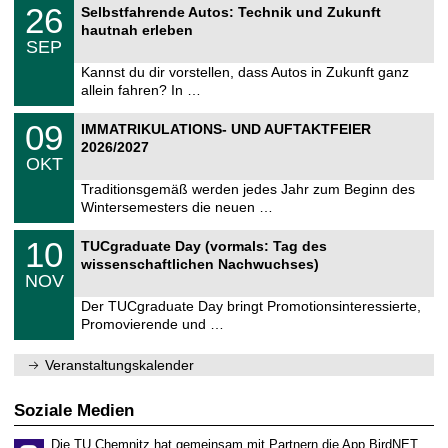
T
t
2
26
2
Selbstfahrende Autos: Technik und Zukunft
U
z
6
6
hautnah erleben
C
.
SEP
h
0
e
9
Kannst du dir vorstellen, dass Autos in Zukunft ganz
m
.
allein fahren? In …
n
2
i
0
T
t
0
09
2
IMMATRIKULATIONS- UND AUFTAKTFEIER
U
z
9
6
2026/2027
C
.
OKT
h
1
e
0
Traditionsgemäß werden jedes Jahr zum Beginn des
m
.
Wintersemesters die neuen …
n
2
i
0
Z
t
1
10
2
TUCgraduate Day (vormals: Tag des
e
z
0
6
wissenschaftlichen Nachwuchses)
n
.
NOV
t
1
r
1
Der TUCgraduate Day bringt Promotionsinteressierte,
u
.
Promovierende und …
m
2
f
0
ü
2
Veranstaltungskalender
r
6
d
e
Soziale Medien
n
w
Die TU Chemnitz hat gemeinsam mit Partnern die App BirdNET
i