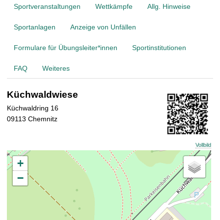
t
Sportveranstaltungen
Wettkämpfe
Allg. Hinweise
Sportanlagen
Anzeige von Unfällen
Formulare für Übungsleiter*innen
Sportinstitutionen
FAQ
Weiteres
Küchwaldwiese
Küchwaldring 16
09113 Chemnitz
Vollbild
+
−