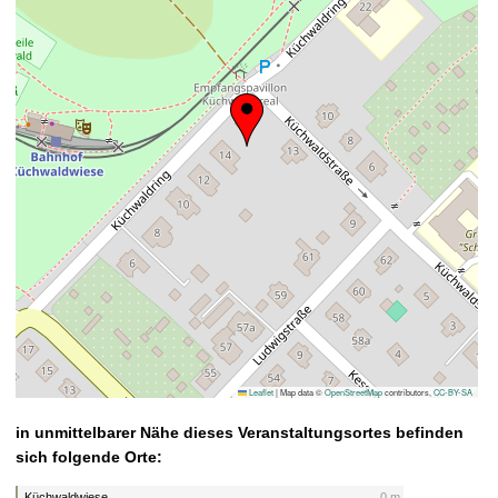
Leaflet
|
Map data ©
OpenStreetMap
contributors,
CC-BY-SA
in unmittelbarer Nähe dieses Veranstaltungsortes befinden
sich folgende Orte:
Küchwaldwiese
0 m