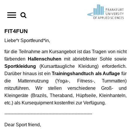
Direkt
zum
FIT4FUN
Studium
StudyCompass - Beratungs- und
Forschung / Einstieg
Wissens- und Technologietransfer
CampusSport
Aktuelles
Suche
Liebe*r Sportfeund*in,
Unterstützungsangebote
Personensuche
Studienstart Erstsemester
Forschungsschwerpunkte
Transferstrategie
Sportprogramm im Sommersemester
Amtliche Mitteilungen
Inhalt
für die Teilnahme am Kursangebot ist das Tragen von nicht
Termine & Aktuelles
Cannabis und Alkohol auf dem Campus
Info-Center
Kompetenzzentren
Kooperationen
Wettkampfsport
färbenden
Hallenschuhen
mit abriebfester Sohle sowie
springen
Studienwahl
Sportkleidung
(Kursarttaugliche Kleidung) erforderlich.
Transferprojekte
Studiengänge im Überblick
Forschen in Europa
Ferienprogramm
Deutschlandstipendium
Darüber hinaus ist ein
Trainingshandtuch als Auflage
für
Einschreibung
Bachelor-Studiengänge
Forschungsbericht
Existenzgründung
Essen und Trinken am Campus
die Mattennutzung (Yoga-, Fitness-, Turnmatten)
mitzuführen. Wir stellen verschiedene Groß- und
Studienvorbereitung
Master-Studiengänge
Forschungsdatenmanagement
HoST
Hochschulpreis für Exzellenz in der Lehre
Kleingeräte (Brazils, Theraband, Hüpfseile, Kleinhanteln,
Studienstart
etc.) als Kursequipment kostenfrei zur Verfügung.
Duale Studiengänge
Promotionsförderung
Lageplan und Anfahrt
Studienverlauf
------------------------------------------------------------
Studienorganisation
Jobportal
Nachrichten-RSS abonnieren
Career Services
Dear Sport friend,
Bewerbung und Einschreibung
Preise
News für Studierende