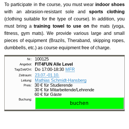
To participate in the course, you must wear
indoor shoes
International Affairs
Internationale Zulassung
Ansprechpersonen
Pressemitteilungen
with an abrasion-resistant sole and
sports clothing
Über StudyCompass
(clothing suitable for the type of course). In addition, you
Beratungsangebote
Semestertermine
must bring a
training towel to use on
the mats (yoga,
Studienbüro
Stellenangebote der Frankfurt UAS
fitness, gym mats). We provide various large and small
pieces of equipment (Brazils, Theraband, skipping ropes,
Feedbackmanagement
Veranstaltungskalender
dumbbells, etc.) as course equipment free of charge.
Dezernat Internationales
Hochschulwahlen
100125
FIT4FUN
Alle Level
Interdisziplinäres Studium Generale
Jubiläum
Do
17:00-18:30
MFR
23.07.-
01.10.
Campustour
Wir bauen
Mathias Schmidt-Hansberg
30 €
für Studierende
30 €
für Mitarbeitende/Lehrende
Leben und Studieren in Frankfurt am Main
60 €
für Gäste