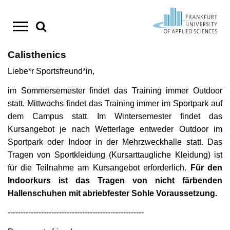
Direkt
zum
Calisthenics
Studium
StudyCompass - Beratungs- und
Forschung / Einstieg
Wissens- und Technologietransfer
CampusSport
Aktuelles
Suche
Liebe*r Sportsfreund*in,
Unterstützungsangebote
Personensuche
Studienstart Erstsemester
Forschungsschwerpunkte
Transferstrategie
Sportprogramm im Sommersemester
Amtliche Mitteilungen
Inhalt
im Sommersemester findet das Training immer Outdoor
Termine & Aktuelles
Cannabis und Alkohol auf dem Campus
Info-Center
Kompetenzzentren
Kooperationen
Wettkampfsport
statt. Mittwochs findet das Training immer im Sportpark auf
springen
Studienwahl
dem Campus statt. Im Wintersemester findet das
Transferprojekte
Studiengänge im Überblick
Forschen in Europa
Ferienprogramm
Deutschlandstipendium
Kursangebot je nach Wetterlage entweder Outdoor im
Einschreibung
Bachelor-Studiengänge
Forschungsbericht
Existenzgründung
Essen und Trinken am Campus
Sportpark oder Indoor in der Mehrzweckhalle statt. Das
Tragen von Sportkleidung (Kursarttaugliche Kleidung) ist
Studienvorbereitung
Master-Studiengänge
Forschungsdatenmanagement
HoST
Hochschulpreis für Exzellenz in der Lehre
für die Teilnahme am Kursangebot erforderlich.
Für den
Studienstart
Indoorkurs ist das Tragen von nicht färbenden
Duale Studiengänge
Promotionsförderung
Lageplan und Anfahrt
Hallenschuhen mit abriebfester Sohle Voraussetzung.
Studienverlauf
Studienorganisation
Jobportal
Nachrichten-RSS abonnieren
-----------------------------------------------------
Career Services
Bewerbung und Einschreibung
Preise
News für Studierende