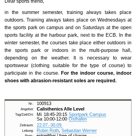
Dear sports friend,
International Affairs
Internationale Zulassung
Ansprechpersonen
Pressemitteilungen
in the summer semester, training always takes place
Über StudyCompass
outdoors. Training always takes place on Wednesdays at
Beratungsangebote
Semestertermine
the sports park on campus and on Saturdays at the open
Studienbüro
Stellenangebote der Frankfurt UAS
sports facility at the harbour park, next to the ECB. In the
winter semester, the courses take place either outdoors in
Feedbackmanagement
Veranstaltungskalender
the sports park or indoors in the multi-purpose hall,
depending on the weather. It is necessary to wear
Dezernat Internationales
Hochschulwahlen
sportswear (clothing suitable for the type of course) to
Interdisziplinäres Studium Generale
Jubiläum
participate in the course.
For the indoor course, indoor
shoes with abrasion-resistant soles are required.
Campustour
Wir bauen
Leben und Studieren in Frankfurt am Main
100913
Calisthenics
Alle Level
Mi
18:45-20:15
Sportpark Campus
Sa
10:00-12:00
Osthafen
22.07.-
30.09.
Robin Roth
,
Sebastian Werner
entgeltfrei / free of charge