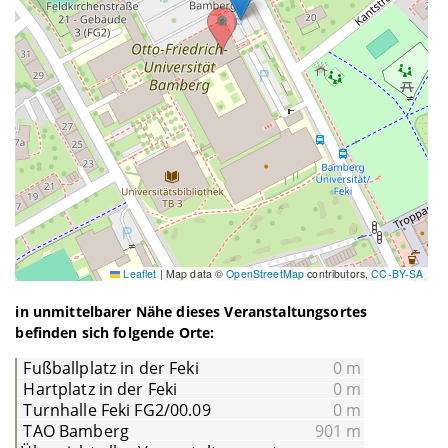
Leaflet
|
Map data ©
OpenStreetMap
contributors,
CC-BY-SA
in unmittelbarer Nähe dieses Veranstaltungsortes
befinden sich folgende Orte:
Fußballplatz in der Feki
0 m
Hartplatz in der Feki
0 m
Turnhalle Feki FG2/00.09
0 m
TAO Bamberg
901 m