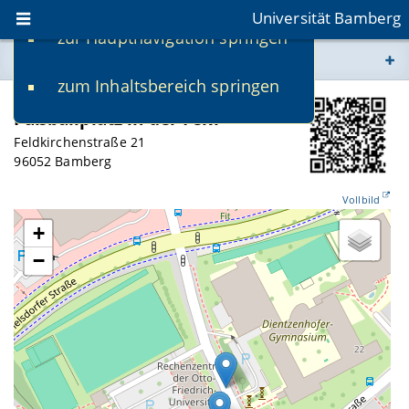
Universität Bamberg
zur Hauptnavigation springen
Sie befinden sich hier:
zum Inhaltsbereich springen
www.uni-bamberg.de
Fußballplatz in der Feki
univis.uni-bamberg.de
Feldkirchenstraße 21
96052 Bamberg
fis.uni-bamberg.de
Vollbild
+
−