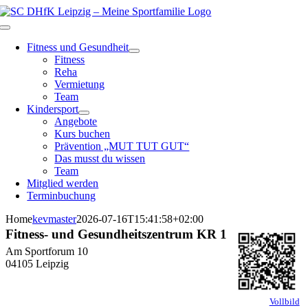
Zum
Inhalt
Toggle
springen
Navigation
Fitness und Gesundheit
Fitness
Reha
Vermietung
Team
Kindersport
Angebote
Kurs buchen
Prävention „MUT TUT GUT“
Das musst du wissen
Team
Mitglied werden
Terminbuchung
Home
kevmaster
2026-07-16T15:41:58+02:00
Fitness- und Gesundheitszentrum KR 1
Am Sportforum 10
04105 Leipzig
Vollbild