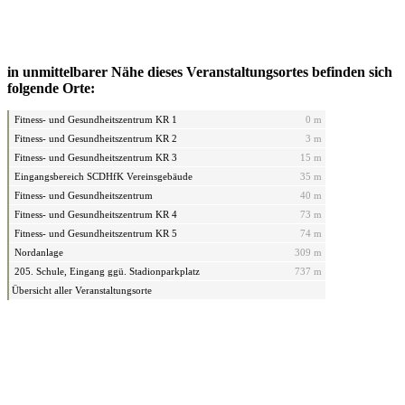
in unmittelbarer Nähe dieses Veranstaltungsortes befinden sich
folgende Orte:
Fitness- und Gesundheitszentrum KR 1
0 m
Fitness- und Gesundheitszentrum KR 2
3 m
Fitness- und Gesundheitszentrum KR 3
15 m
Eingangsbereich SCDHfK Vereinsgebäude
35 m
Fitness- und Gesundheitszentrum
40 m
Fitness- und Gesundheitszentrum KR 4
73 m
Fitness- und Gesundheitszentrum KR 5
74 m
Nordanlage
309 m
205. Schule, Eingang ggü. Stadionparkplatz
737 m
Übersicht aller Veranstaltungsorte