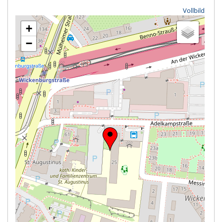
Vollbild
+
−