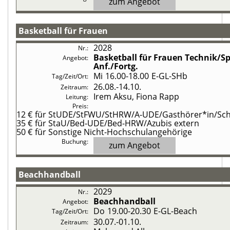
zum Angebot
Basketball für Frauen
2028
Basketball für Frauen
Technik/Spi
Anf./Fortg.
Mi
16.00-18.00
E-GL-SHb
26.08.-
14.10.
Irem Aksu, Fiona Rapp
12 €
für StUDE/StFWU/StHRW/A-UDE/Gasthörer*in/Schü
35 €
für StaU/Bed-UDE/Bed-HRW/Azubis extern
50 €
für Sonstige Nicht-Hochschulangehörige
zum Angebot
Beachhandball
2029
Beachhandball
Do
19.00-20.30
E-GL-Beach
30.07.-
01.10.