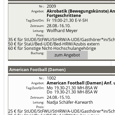
2009
Akrobatik (Bewegungskünste)
An
Fortgeschrittene
Fr
19.00-21.30
E-V-SH
28.08.-
16.10.
Wolfhard Meyer
35 €
für StUDE/StFWU/StHRW/A-UDE/Gasthörer*in/Schü
50 €
für StaU/Bed-UDE/Bed-HRW/Azubis extern
60 €
für Sonstige Nicht-Hochschulangehörige
zum Angebot
American Football (Damen)
1002
American Football (Damen)
Anf. 
Mo
19.30-21.30
MH-BSA W
Do
19.30-21.30
MH-BSA W
24.08.-
15.10.
Nadja Schäfer-Karwarth
25 €
für StUDE/StFWU/StHRW/A-UDE/Gasthörer*in/Schü