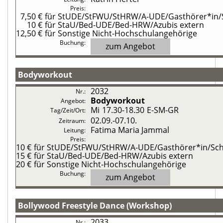
7,50 €
für StUDE/StFWU/StHRW/A-UDE/Gasthörer*in/Sc
10 €
für StaU/Bed-UDE/Bed-HRW/Azubis extern
12,50 €
für Sonstige Nicht-Hochschulangehörige
zum Angebot
Bodyworkout
2032
Bodyworkout
Mi
17.30-18.30
E-SM-GR
02.09.-
07.10.
Fatima Maria Jammal
10 €
für StUDE/StFWU/StHRW/A-UDE/Gasthörer*in/Schü
15 €
für StaU/Bed-UDE/Bed-HRW/Azubis extern
20 €
für Sonstige Nicht-Hochschulangehörige
zum Angebot
Bollywood Freestyle Dance (Workshop)
2033