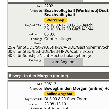
2202
Beachvolleyball (Workshop)
Deut
Beachvolleyball
Workshop
So
10.00-17.00
E-GL-Beach
So
10.00-17.00
GlaZH43/44
06.09.
Günter Islinger
25 €
für StUDE/StFWU/StHRW/A-UDE/Gasthörer*in/Schü
30 €
für StaU/Bed-UDE/Bed-HRW/Azubis extern
40 €
für Sonstige Nicht-Hochschulangehörige
zum Angebot
Bewegt in den Morgen (online)
2031-Z
Bewegt in den Morgen (online)
Ho
online Angebot
Di
8.00-8.20
über Zoom
25.08.-
13.10.
Katrin Hertel