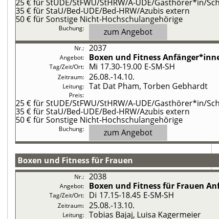
25 €
für StUDE/StFWU/StHRW/A-UDE/Gasthörer*in/Schü
35 €
für StaU/Bed-UDE/Bed-HRW/Azubis extern
50 €
für Sonstige Nicht-Hochschulangehörige
zum Angebot
2037
Boxen und Fitness
Anfänger*inne
Mi
17.30-19.00
E-SM-SH
26.08.-
14.10.
Tat Dat Pham, Torben Gebhardt
25 €
für StUDE/StFWU/StHRW/A-UDE/Gasthörer*in/Schü
35 €
für StaU/Bed-UDE/Bed-HRW/Azubis extern
50 €
für Sonstige Nicht-Hochschulangehörige
zum Angebot
Boxen und Fitness für Frauen
2038
Boxen und Fitness für Frauen
An
Di
17.15-18.45
E-SM-SH
25.08.-
13.10.
Tobias Bajaj, Luisa Kagermeier