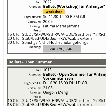
2022
Ballett (Workshop)
für Anfänger
Workshop
So
11.30-14.00
E-SM-GR
20.09.
Fatima Maria Jammal
15 €
für StUDE/StFWU/StHRW/A-UDE/Gasthörer*in/Schü
20 €
für StaU/Bed-UDE/Bed-HRW/Azubis extern
30 €
für Sonstige Nicht-Hochschulangehörige
zum Angebot
Ballett - Open Summer
1015
Ballett - Open Summer
für Anfän
Vorkenntnissen
Fr
16.30-18.00
DU-LD-GR
21.08.
Qingbin Meng
10 €
für StUDE/StFWU/StHRW/A-UDE/Gasthörer*in/Schü
15 €
für StaU/Bed-UDE/Bed-HRW/Azubis extern