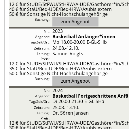
12 €
für StUDE/StFWU/StHRW/A-UDE/Gasthörer*in/Schü
40 €
für StaU/Bed-UDE/Bed-HRW/Azubis extern
50 €
für Sonstige Nicht-Hochschulangehörige
zum Angebot
2023
Basketball
Anfänger*innen
Mo
18.00-20.00
E-GL-SHb
24.08.-
12.10.
Samuel Voigts
12 €
für StUDE/StFWU/StHRW/A-UDE/Gasthörer*in/Schü
35 €
für StaU/Bed-UDE/Bed-HRW/Azubis extern
50 €
für Sonstige Nicht-Hochschulangehörige
zum Angebot
2024
Basketball
Fortgeschrittene Anf
Di
20.00-21.30
E-GL-SHa
25.08.-
13.10.
Dr. Sören Jansen
12 €
für StUDE/StFWU/StHRW/A-UDE/Gasthörer*in/Schü
30 €
für StaU/Bed-UDE/Bed-HRW/Azubis extern