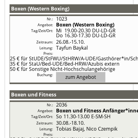
Boxen (Western Boxing)
1023
Boxen (Western Boxing)
Mi
19.00-20.30
DU-LD-GR
Do
16.30-17.30
DU-LD-GR
26.08.-
15.10.
Tayfun Baykal
25 €
für StUDE/StFWU/StHRW/A-UDE/Gasthörer*in/Schü
35 €
für StaU/Bed-UDE/Bed-HRW/Azubis extern
50 €
für Sonstige Nicht-Hochschulangehörige
zum Angebot
Boxen und Fitness
2036
Boxen und Fitness
Anfänger*inn
So
11.30-13.00
E-SM-SH
30.08.-
18.10.
Tobias Bajaj, Nico Czempik