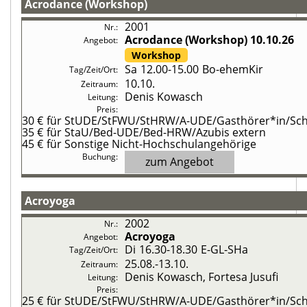
Acrodance (Workshop)
2001
Acrodance (Workshop)
10.10.26
Workshop
Sa
12.00-15.00
Bo-ehemKir
10.10.
Denis Kowasch
30 €
für StUDE/StFWU/StHRW/A-UDE/Gasthörer*in/Schü
35 €
für StaU/Bed-UDE/Bed-HRW/Azubis extern
45 €
für Sonstige Nicht-Hochschulangehörige
zum Angebot
Acroyoga
2002
Acroyoga
Di
16.30-18.30
E-GL-SHa
25.08.-
13.10.
Denis Kowasch, Fortesa Jusufi
25 €
für StUDE/StFWU/StHRW/A-UDE/Gasthörer*in/Schü