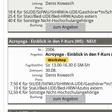
Denis Kowasch
18 €
für StUDE/StFWU/StHRW/A-UDE/Gasthörer*in/Schü
25 €
für StaU/Bed-UDE/Bed-HRW/Azubis extern
40 €
für Sonstige Nicht-Hochschulangehörige
zum Angebot
Acroyoga - Einblick in den F-Kurs (WS) - NEU!
2006
Acroyoga - Einblick in den F-Kurs 
Workshop
So
13.00-16.30
E-SM-SH
30.08.
Denis Kowasch
7,50 €
für StUDE/StFWU/StHRW/A-UDE/Gasthörer*in/Sc
10 €
für StaU/Bed-UDE/Bed-HRW/Azubis extern
12,50 €
für Sonstige Nicht-Hochschulangehörige
zum Angebot