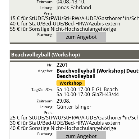
04.08.-
13.10.
Jonas Fahrland
15 €
für StUDE/StFWU/StHRW/A-UDE/Gasthörer*in/Schü
40 €
für StaU/Bed-UDE/Bed-HRW/Azubis extern
55 €
für Sonstige Nicht-Hochschulangehörige
zum Angebot
Beachvolleyball (Workshop)
2201
Beachvolleyball (Workshop)
Deut
Beachvolleyball
Workshop
Sa
10.00-17.00
E-GL-Beach
Sa
10.00-17.00
GlaZH43/44
29.08.
Günter Islinger
25 €
für StUDE/StFWU/StHRW/A-UDE/Gasthörer*in/Schü
30 €
für StaU/Bed-UDE/Bed-HRW/Azubis extern
40 €
für Sonstige Nicht-Hochschulangehörige
zum Angebot