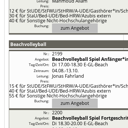
Mahmoud Allam
12 €
für StUDE/StFWU/StHRW/A-UDE/Gasthörer*in/Schü
30 €
für StaU/Bed-UDE/Bed-HRW/Azubis extern
40 €
für Sonstige Nicht-Hochschulangehörige
zum Angebot
Beachvolleyball
2199
Beachvolleyball
Spiel Anfänger*i
Di
17.00-18.30
E-GL-Beach
04.08.-
13.10.
Jonas Fahrland
15 €
für StUDE/StFWU/StHRW/A-UDE/Gasthörer*in/Schü
40 €
für StaU/Bed-UDE/Bed-HRW/Azubis extern
55 €
für Sonstige Nicht-Hochschulangehörige
zum Angebot
2200
Beachvolleyball
Spiel Fortgeschri
Di
18.30-20.00
E-GL-Beach