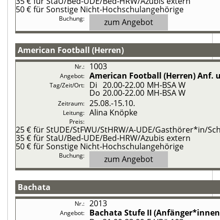
35 €
für StaU/Bed-UDE/Bed-HRW/Azubis extern
50 €
für Sonstige Nicht-Hochschulangehörige
zum Angebot
American Football (Herren)
1003
American Football (Herren)
Anf. u
Di
20.00-22.00
MH-BSA W
Do
20.00-22.00
MH-BSA W
25.08.-
15.10.
Alina Knöpke
25 €
für StUDE/StFWU/StHRW/A-UDE/Gasthörer*in/Schü
35 €
für StaU/Bed-UDE/Bed-HRW/Azubis extern
50 €
für Sonstige Nicht-Hochschulangehörige
zum Angebot
Bachata
2013
Bachata
Stufe II (Anfänger*inne