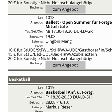
20 €
für Sonstige Nicht-Hochschulangehörige
zum Angebot
1018
Ballett - Open Summer
für Fortg
Mittelstufe
Mi
17.30-19.30
DU-LD-GR
19.08.
Qingbin Meng
10 €
für StUDE/StFWU/StHRW/A-UDE/Gasthörer*in/Schü
15 €
für StaU/Bed-UDE/Bed-HRW/Azubis extern
20 €
für Sonstige Nicht-Hochschulangehörige
zum Angebot
Basketball
1019
Basketball
Anf. u. Fortg.
Fr
18.30-20.30
DU-LD-SH
28.08.-
16.10.
Markus Rieser