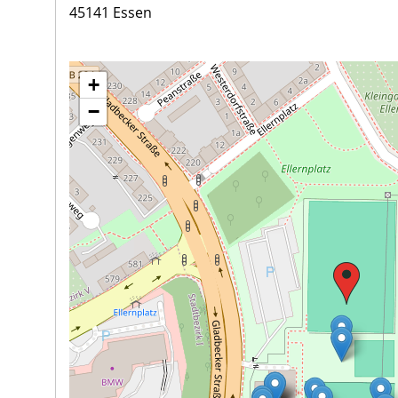
45141 Essen
+
−