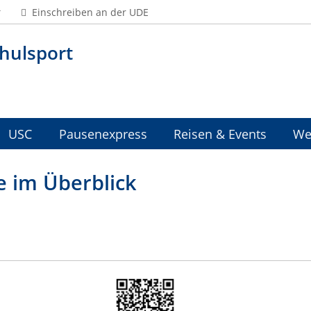
Einschreiben an der UDE
hulsport
USC
Pausenexpress
Reisen & Events
We
e im Überblick