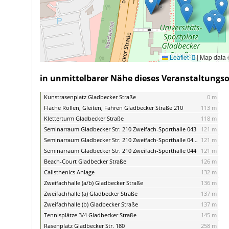
Leaflet
|
Map data
in unmittelbarer Nähe dieses Veranstaltungsor
Kunstrasenplatz Gladbecker Straße
0 m
Fläche Rollen, Gleiten, Fahren Gladbecker Straße 210
113 m
Kletterturm Gladbecker Straße
118 m
Seminarraum Gladbecker Str. 210 Zweifach-Sporthalle 043
121 m
Seminarraum Gladbecker Str. 210 Zweifach-Sporthalle 043/044
121 m
Seminarraum Gladbecker Str. 210 Zweifach-Sporthalle 044
121 m
Beach-Court Gladbecker Straße
126 m
Calisthenics Anlage
132 m
Zweifachhalle (a/b) Gladbecker Straße
136 m
Zweifachhalle (a) Gladbecker Straße
137 m
Zweifachhalle (b) Gladbecker Straße
137 m
Tennisplätze 3/4 Gladbecker Straße
145 m
Rasenplatz Gladbecker Str. 180
258 m