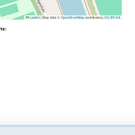
Leaflet
|
Map data ©
OpenStreetMap
contributors,
CC-BY-SA
te: