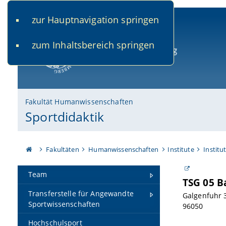
zur Hauptnavigation springen
www.uni-bamberg.de
univis.uni-bamberg.de
fis.u
zum Inhaltsbereich springen
Universität Bamberg
Fakultät Humanwissenschaften
Sportdidaktik
Fakultäten
Humanwissenschaften
Institute
Institu
Team
TSG 05 
Transferstelle für Angewandte
Galgenfuhr
Sportwissenschaften
96050
Hochschulsport