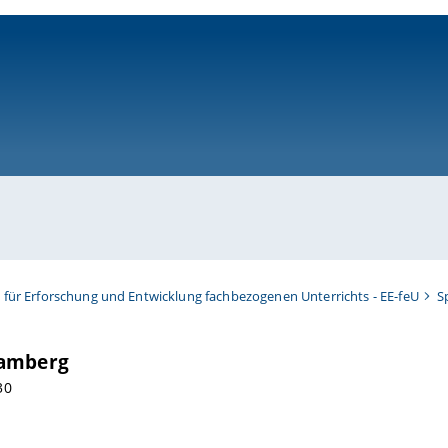
ni-bamberg.de
t für Erforschung und Entwicklung fachbezogenen Unterrichts - EE-feU
S
Bamberg
 30