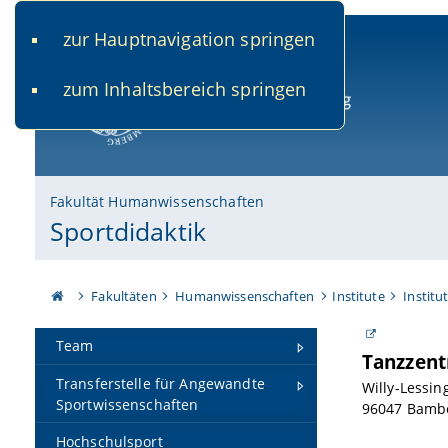
zur Hauptnavigation springen
www.uni-bamberg.de
univis.uni-bamberg.de
fis.u
zum Inhaltsbereich springen
Universität Bamberg
Fakultät Humanwissenschaften
Sportdidaktik
Fakultäten
Humanwissenschaften
Institute
Institu
Team
Tanzzent
Transferstelle für Angewandte
Willy-Lessin
Sportwissenschaften
96047 Bamb
Hochschulsport