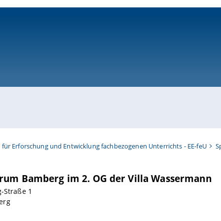
ni-bamberg.de
t für Erforschung und Entwicklung fachbezogenen Unterrichts - EE-feU
S
rum Bamberg im 2. OG der Villa Wassermann
g-Straße 1
erg