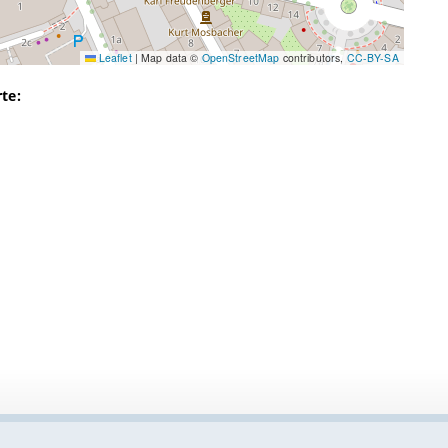
Leaflet
|
Map data ©
OpenStreetMap
contributors,
CC-BY-SA
te: