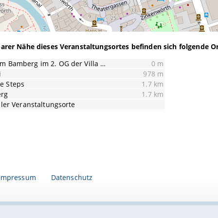
barer Nähe dieses Veranstaltungsortes befinden sich folgende Or
Tanzzentrum Bamberg im 2. OG der Villa Wassermann
0 m
i
978 m
e Steps
1.7 km
rg
1.7 km
ller Veranstaltungsorte
Impressum
Datenschutz