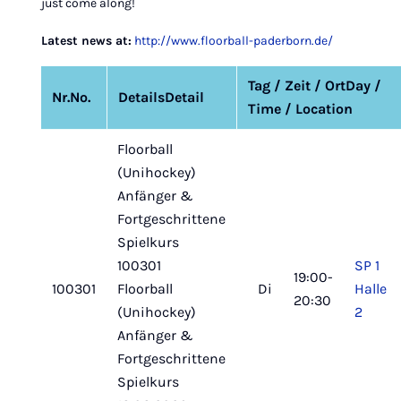
just come along!
Latest news at:
http://www.floorball-paderborn.de/
Tag / Zeit / Ort
Day /
Nr.
No.
Details
Detail
Time / Location
Floorball
(Unihockey)
Anfänger &
Fortgeschrittene
Spielkurs
100301
SP 1
19:00-
100301
Floorball
Di
Halle
20:30
(Unihockey)
2
Anfänger &
Fortgeschrittene
Spielkurs