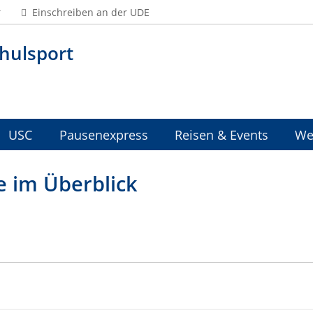
Einschreiben an der UDE
hulsport
USC
Pausenexpress
Reisen & Events
We
e im Überblick