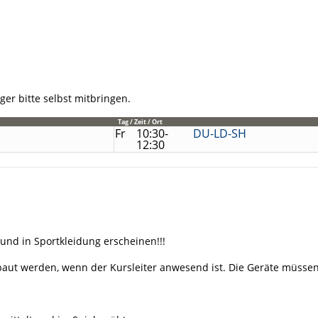
ger bitte selbst mitbringen.
Tag / Zeit / Ort
Fr
10:30-
DU-LD-SH
12:30
n und in Sportkleidung erscheinen!!!
baut werden, wenn der Kursleiter an­wesend ist. Die Geräte müssen 