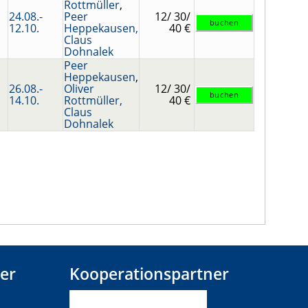
Rottmüller
,
24.08.-
Peer
12/ 30/
12.10.
Heppekausen,
40 €
Claus
Dohnalek
Peer
Heppekausen
,
26.08.-
Oliver
12/ 30/
14.10.
Rottmüller,
40 €
Claus
Dohnalek
er
Kooperationspartner