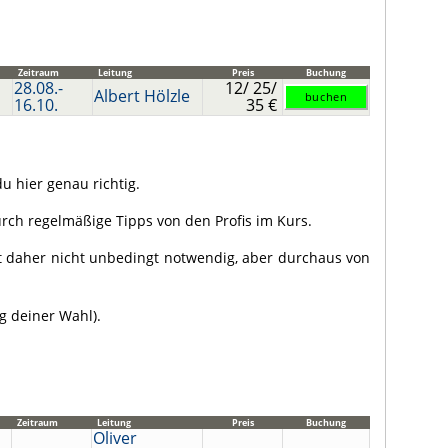
Zeitraum
Leitung
Preis
Buchung
28.08.-
12/ 25/
Albert Hölzle
16.10.
35 €
u hier genau richtig.
urch regelmäßige Tipps von den Profis im Kurs.
st daher nicht unbedingt notwendig, aber durchaus von
g deiner Wahl).
Zeitraum
Leitung
Preis
Buchung
Oliver