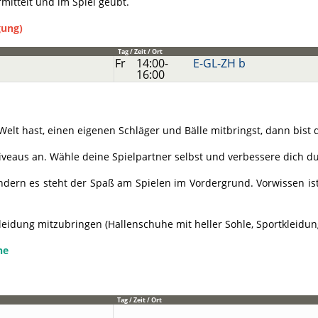
mittelt und im Spiel geübt.
gung)
Tag / Zeit / Ort
Fr
14:00-
E-GL-ZH b
16:00
elt hast, einen eigenen Schläger und Bälle mitbringst, dann bist d
Niveaus an. Wähle deine Spielpartner selbst und verbessere dich d
sondern es steht der Spaß am Spielen im Vordergrund. Vorwissen i
leidung mitzubringen (Hallenschuhe mit heller Sohle, Sportkleidun
ne
Tag / Zeit / Ort