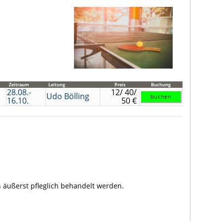
Zeitraum
Leitung
Preis
Buchung
28.08.-
12/ 40/
Udo Bölling
16.10.
50 €
äußerst pfleglich behan­delt wer­den.