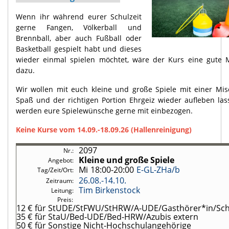
Wenn ihr während eurer Schulzeit
gerne Fangen, Völkerball und
Brennball, aber auch Fußball oder
Basketball gespielt habt und dieses
wieder einmal spielen möchtet, wäre der Kurs eine gute M
dazu.
Wir wollen mit euch kleine und große Spiele mit einer Mi
Spaß und der richtigen Portion Ehrgeiz wieder aufleben las
werden eure Spielewünsche gerne mit einbezogen.
Keine Kurse vom 14.09.-18.09.26 (Hallenreinigung)
2097
Kleine und große Spiele
Mi
18:00-20:00
E-GL-ZHa/b
26.08.-
14.10.
Tim Birkenstock
12 €
für StUDE/StFWU/StHRW/A-UDE/Gasthörer*in/Schü
35 €
für StaU/Bed-UDE/Bed-HRW/Azubis extern
50 €
für Sonstige Nicht-Hochschulangehörige