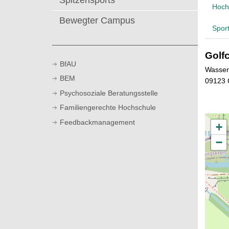
Spitzensports
t
Hoch
Bewegter Campus
Spor
Golf
BfAU
Wasser
BEM
09123 
Psychosoziale Beratungsstelle
Familiengerechte Hochschule
Feedbackmanagement
+
−