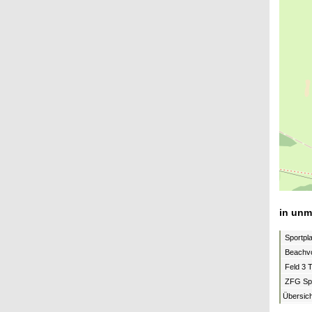
in unm
Sportpl
Beachvo
Feld 3 
ZFG Spo
Übersich