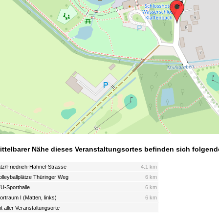
ittelbarer Nähe dieses Veranstaltungsortes befinden sich folgend
atz/Friedrich-Hähnel-Strasse
4.1 km
lleyballplätze Thüringer Weg
6 km
TU-Sporthalle
6 km
rtraum I (Matten, links)
6 km
t aller Veranstaltungsorte