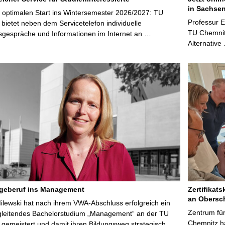
in Sachsen
 optimalen Start ins Wintersemester 2026/2027: TU
Professur 
bietet neben dem Servicetelefon individuelle
TU Chemnitz
sgespräche und Informationen im Internet an …
Alternative
egeberuf ins Management
Zertifikats
an Obersc
Milewski hat nach ihrem VWA-Abschluss erfolgreich ein
Zentrum für
gleitendes Bachelorstudium „Management“ an der TU
Chemnitz ha
gemeistert und damit ihren Bildungsweg strategisch