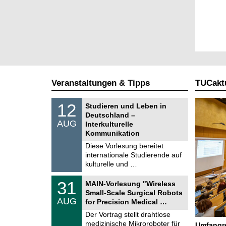
Veranstaltungen & Tipps
TUCaktu
S
1
12
Studieren und Leben in
o
2
Deutschland –
n
.
AUG
s
Interkulturelle
0
t
Kommunikation
8
i
.
Diese Vorlesung bereitet
g
2
e
internationale Studierende auf
0
kulturelle und …
2
6
T
3
31
MAIN-Vorlesung "Wireless
U
1
Small-Scale Surgical Robots
C
.
AUG
h
for Precision Medical …
0
e
8
Der Vortrag stellt drahtlose
m
.
medizinische Mikroroboter für
n
Umfangre