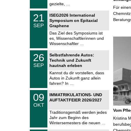
2
i
gezielte, …
0
Für einen
t
2
z
T
Chemnitz 
6
2
21
ISEG2026 International
U
1
Beratung
Symposium on Epitaxial
C
.
SEP
h
Graphene
0
e
9
Das Ziel des Symposiums ist
m
.
es, Wissenschaftlerinnen und
n
2
i
Wissenschaftler …
0
t
2
z
T
6
2
26
Selbstfahrende Autos:
U
6
Technik und Zukunft
C
.
SEP
h
hautnah erleben
0
e
9
Kannst du dir vorstellen, dass
m
.
Autos in Zukunft ganz allein
n
2
i
fahren? In …
0
t
2
z
T
6
0
09
IMMATRIKULATIONS- UND
U
9
AUFTAKTFEIER 2026/2027
C
.
OKT
h
1
e
Vom Pfl
0
Traditionsgemäß werden jedes
m
.
Jahr zum Beginn des
n
Kristina 
2
i
Wintersemesters die neuen …
berufsbe
0
t
2
Chemnitz 