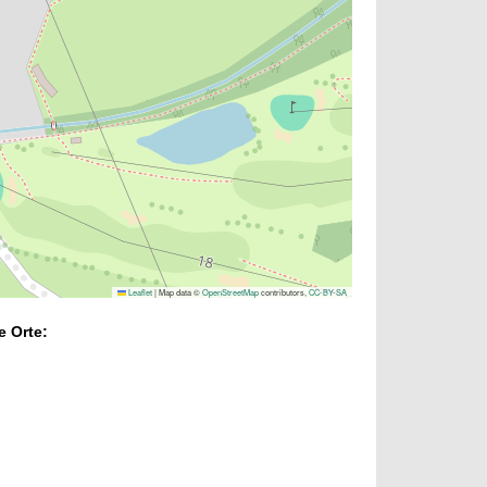
Leaflet
|
Map data ©
OpenStreetMap
contributors,
CC-BY-SA
e Orte: