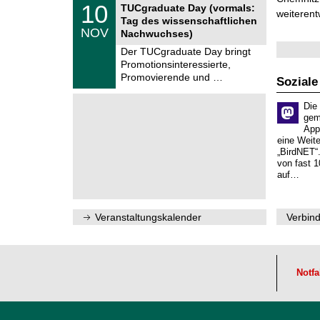
z
Z
6
1
10
TUCgraduate Day (vormals:
e
weiterent
0
Tag des wissenschaftlichen
n
.
NOV
t
Nachwuchses)
1
r
1
Der TUCgraduate Day bringt
u
.
Promotionsinteressierte,
m
2
f
Promovierende und …
0
Soziale
ü
2
r
6
Die
d
e
gem
n
App
w
eine Weit
i
„BirdNET“
s
von fast 1
s
auf…
e
n
s
c
Veranstaltungskalender
Verbind
h
a
f
t
l
Notfa
i
c
h
e