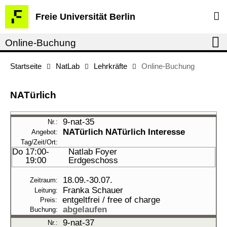
Springe
Service-
Freie Universität Berlin
direkt
Navigation
zu
Online-Buchung
Inhalt
Startseite
NatLab
Lehrkräfte
Online-Buchung
NATürlich
9-nat-35
NATürlich
NATürlich Interesse
Do
17:00-
Natlab Foyer
19:00
Erdgeschoss
18.09.-
30.07.
Franka Schauer
entgeltfrei / free of charge
abgelaufen
9-nat-37