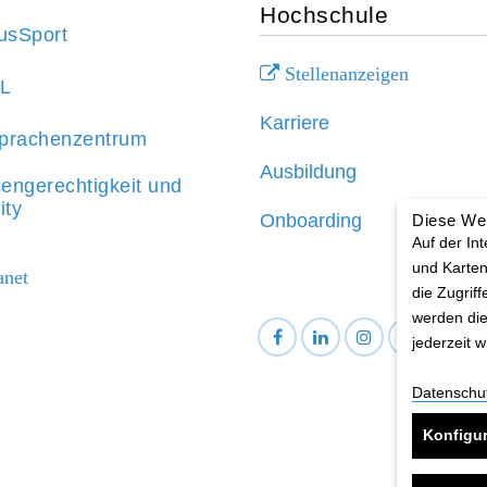
Hochschule
sSport
Stellenanzeigen
aL
Karriere
prachenzentrum
Ausbildung
engerechtigkeit und
ity
Onboarding
Diese We
Auf der In
und Karten
anet
die Zugriff
werden die
jederzeit 
Datenschu
BA
Konfigur
DA