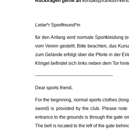
Rückfragen gerne an
kontakt@frankfurt-ken
International Affairs
Internationale Zulassung
Ansprechpersonen
Pressemitteilungen
Über StudyCompass
Beratungsangebote
Semestertermine
Liebe*r Sportfreund*in
Studienbüro
Stellenangebote der Frankfurt UAS
für den Anfang wird normale Sportkleidung (e
Feedbackmanagement
Veranstaltungskalender
vom Verein gestellt. Bitte beachten, das Kur
zum Gelände erfolgt über die Pforte in der Er
Dezernat Internationales
Hochschulwahlen
Klingel befindet sich links neben dem Tor hin
Interdisziplinäres Studium Generale
Jubiläum
------------------------------------------------------
Campustour
Wir bauen
Dear sports friend,
Leben und Studieren in Frankfurt am Main
For the beginning, normal sports clothes (long
sword) is provided by the club. Please note
entrance to the grounds is through the gate on 
The bell is located to the left of the gate behin