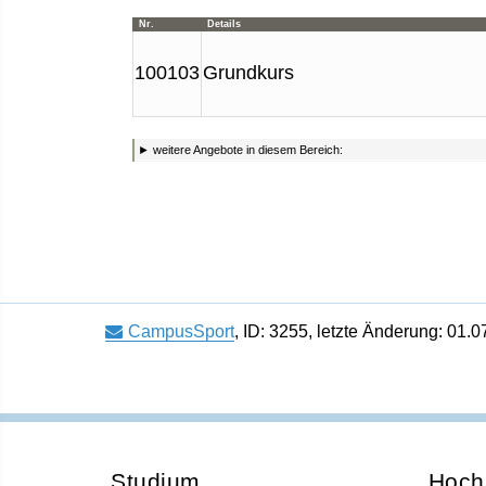
Nr.
Details
100103
Grundkurs
► weitere Angebote in diesem Bereich:
CampusSport
,
ID: 3255
,
letzte Änderung: 01.0
Studium
Hoch