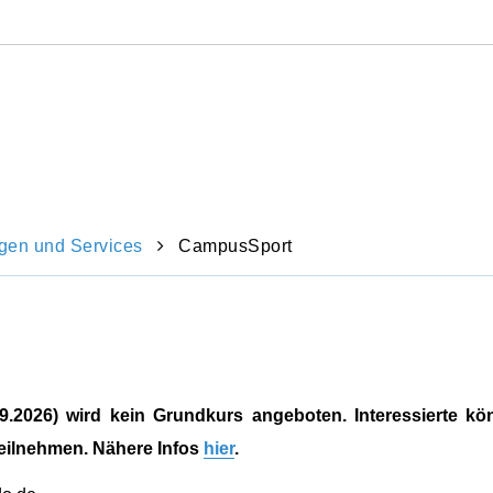
Direkt
zum
Inhalt
springen
ngen und Services
CampusSport
0.09.2026) wird kein Grundkurs angeboten. Interessierte k
eilnehmen. Nähere Infos
hier
.