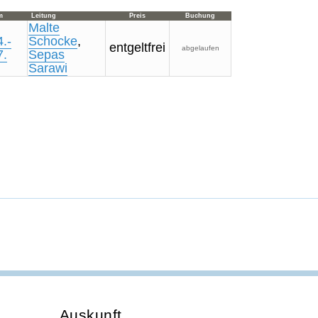
m
Leitung
Preis
Buchung
Malte
.-
Schocke
,
entgeltfrei
abgelaufen
7.
Sepas
Sarawi
Auskunft