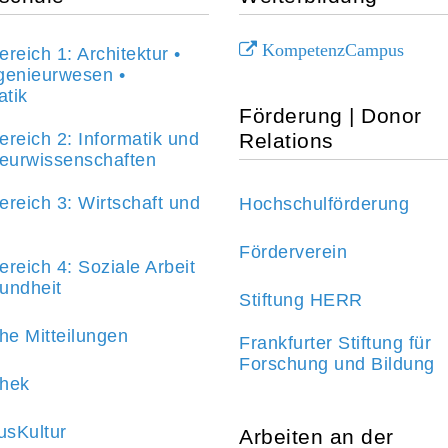
KompetenzCampus
reich 1: Architektur •
genieurwesen •
tik
Förderung | Donor
Relations
reich 2: Informatik und
ieurwissenschaften
reich 3: Wirtschaft und
Hochschulförderung
Förderverein
reich 4: Soziale Arbeit
undheit
Stiftung HERR
he Mitteilungen
Frankfurter Stiftung für
Forschung und Bildung
thek
sKultur
Arbeiten an der