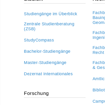
Fachbe
Studiengänge im Überblick
Bauin
Geoma
Zentrale Studienberatung
(ZSB)
Fachbe
Ingen
StudyCompass
Fachbe
Bachelor-Studiengänge
Recht
Master-Studiengänge
Fachbe
& Ges
Dezernat Internationales
Amtlic
Biblio
Forschung
Campu