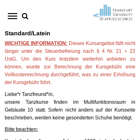
Direkt
zum
Standard/Latein
Studium
StudyCompass - Beratungs- und
Forschung / Einstieg
Wissens- und Technologietransfer
CampusSport
Aktuelles
Suche
WICHTIGE INFORMATION:
Dieses Kursangebot fällt nicht
Unterstützungsangebote
Personensuche
Studienstart Erstsemester
Forschungsschwerpunkte
Transferstrategie
Sportprogramm im Sommersemester
Amtliche Mitteilungen
Inhalt
länger unter die Steuerbefreiung nach § 4 Nr. 21 + 22
Termine & Aktuelles
UstG. Um den Kurs trotzdem weiterhin anbieten zu
Cannabis und Alkohol auf dem Campus
Info-Center
Kompetenzzentren
Kooperationen
Wettkampfsport
springen
können, wurde zur Berechnung der Kursgebühr eine
Studienwahl
Transferprojekte
Studiengänge im Überblick
Forschen in Europa
Ferienprogramm
Deutschlandstipendium
Vollkostenrechnung durchgeführt, was zu einer Erhöhung
Einschreibung
der Kursgebühr führt.
Bachelor-Studiengänge
Forschungsbericht
Existenzgründung
Essen und Trinken am Campus
Liebe*r Tanzfreund*in,
Studienvorbereitung
Master-Studiengänge
Forschungsdatenmanagement
HoST
Hochschulpreis für Exzellenz in der Lehre
unsere Tanzkurse finden im Multifunktionsraum in
Studienstart
Gebäude 10 statt. Sofern nicht anders auf der Kursseite
Duale Studiengänge
Promotionsförderung
Lageplan und Anfahrt
beschrieben, werden keine gesonderten Schuhe benötigt.
Studienverlauf
Studienorganisation
Jobportal
Nachrichten-RSS abonnieren
Bitte beachten:
Career Services
Bewerbung und Einschreibung
Preise
News für Studierende