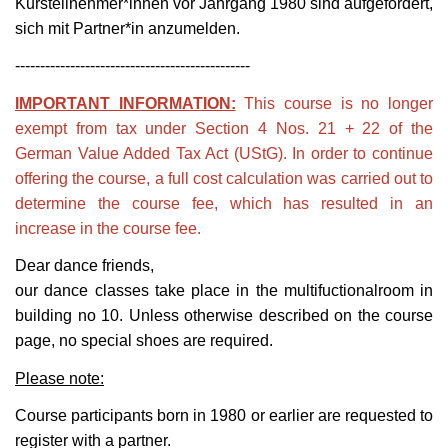
Kursteilnehmer*innen vor Jahrgang 1980 sind aufgefordert,
International Affairs
Internationale Zulassung
Ansprechpersonen
Pressemitteilungen
sich mit Partner*in anzumelden.
Über StudyCompass
-----------------------------------------------
Beratungsangebote
Semestertermine
IMPORTANT INFORMATION:
This course is no longer
Studienbüro
Stellenangebote der Frankfurt UAS
exempt from tax under Section 4 Nos. 21 + 22 of the
Feedbackmanagement
Veranstaltungskalender
German Value Added Tax Act (UStG). In order to continue
offering the course, a full cost calculation was carried out to
Dezernat Internationales
Hochschulwahlen
determine the course fee, which has resulted in an
increase in the course fee.
Interdisziplinäres Studium Generale
Jubiläum
Dear dance friends,
Campustour
Wir bauen
our dance classes take place in the multifuctionalroom in
Leben und Studieren in Frankfurt am Main
building no 10. Unless otherwise described on the course
page, no special shoes are required.
Please note:
Course participants born in 1980 or earlier are requested to
register with a partner.