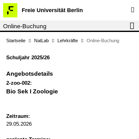
Springe
Service-
Freie Universität Berlin
direkt
Navigation
zu
Online-Buchung
Inhalt
Startseite
NatLab
Lehrkräfte
Online-Buchung
Schuljahr 2025/26
Angebotsdetails
2-zoo-002:
Bio Sek I Zoologie
Zeitraum:
29.05.2026