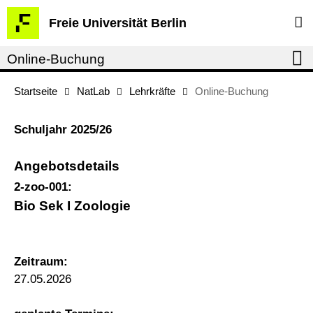
Springe
Service-
Freie Universität Berlin
direkt
Navigation
zu
Online-Buchung
Inhalt
Startseite
NatLab
Lehrkräfte
Online-Buchung
Schuljahr 2025/26
Angebotsdetails
2-zoo-001:
Bio Sek I Zoologie
Zeitraum:
27.05.2026