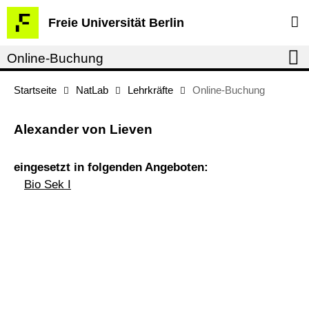
Springe
Service-
Freie Universität Berlin
direkt
Navigation
zu
Online-Buchung
Inhalt
Startseite
NatLab
Lehrkräfte
Online-Buchung
Alexander von Lieven
eingesetzt in folgenden Angeboten:
Bio Sek I