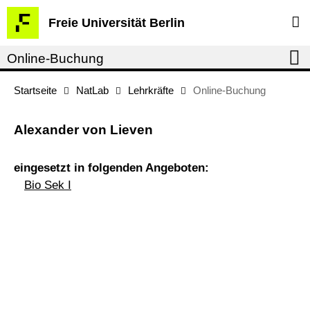
Springe
Service-
Freie Universität Berlin
direkt
Navigation
zu
Online-Buchung
Inhalt
Startseite
NatLab
Lehrkräfte
Online-Buchung
Alexander von Lieven
eingesetzt in folgenden Angeboten:
Bio Sek I