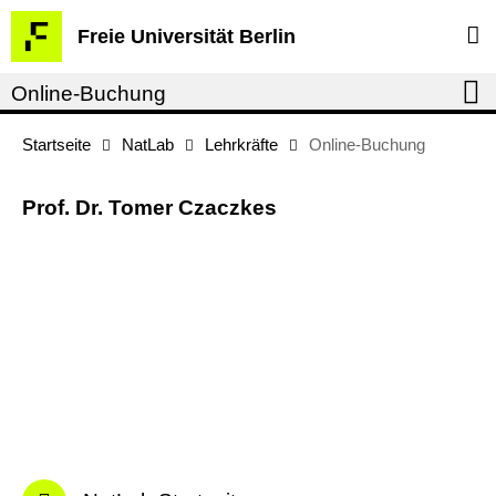
Springe
Service-
Freie Universität Berlin
direkt
Navigation
zu
Online-Buchung
Inhalt
Startseite
NatLab
Lehrkräfte
Online-Buchung
Prof. Dr. Tomer Czaczkes