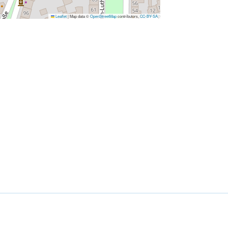
Leaflet
|
Map data ©
OpenStreetMap
contributors,
CC-BY-SA