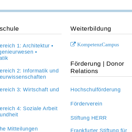
schule
Weiterbildung
KompetenzCampus
reich 1: Architektur •
genieurwesen •
tik
Förderung | Donor
Relations
reich 2: Informatik und
ieurwissenschaften
reich 3: Wirtschaft und
Hochschulförderung
Förderverein
reich 4: Soziale Arbeit
undheit
Stiftung HERR
he Mitteilungen
Frankfurter Stiftung für