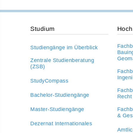
Studium
Hoch
Fachbe
Studiengänge im Überblick
Bauin
Geoma
Zentrale Studienberatung
(ZSB)
Fachbe
Ingen
StudyCompass
Fachbe
Bachelor-Studiengänge
Recht
Master-Studiengänge
Fachbe
& Ges
Dezernat Internationales
Amtlic