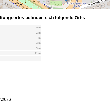
ltungsortes befinden sich folgende Orte:
0 m
2 m
21 m
23 m
89 m
91 m
7.2026