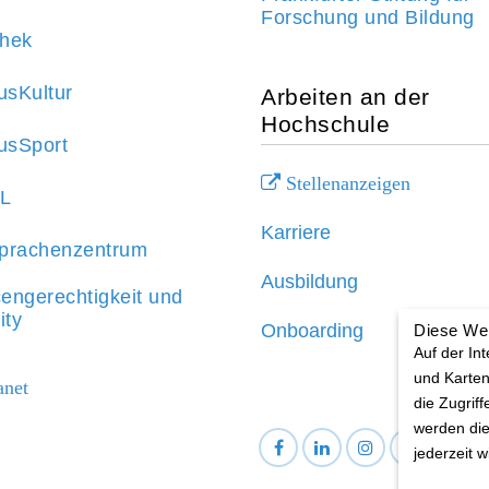
Forschung und Bildung
thek
sKultur
Arbeiten an der
Hochschule
sSport
Stellenanzeigen
aL
Karriere
prachenzentrum
Ausbildung
engerechtigkeit und
ity
Onboarding
Diese We
Auf der In
und Karten
anet
die Zugriff
werden die
jederzeit 