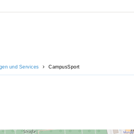
Direkt
zum
Inhalt
springen
ngen und Services
CampusSport