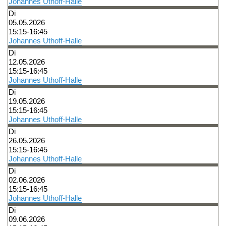
Johannes Uthoff-Halle
International Affairs
Di
Internationale Zulassung
Ansprechpersonen
Pressemitteilungen
05.05.2026
Über StudyCompass
15:15-16:45
Beratungsangebote
Semestertermine
Johannes Uthoff-Halle
Di
Studienbüro
Stellenangebote der Frankfurt UAS
12.05.2026
15:15-16:45
Feedbackmanagement
Veranstaltungskalender
Johannes Uthoff-Halle
Di
Dezernat Internationales
Hochschulwahlen
19.05.2026
15:15-16:45
Interdisziplinäres Studium Generale
Jubiläum
Johannes Uthoff-Halle
Di
Campustour
Wir bauen
26.05.2026
15:15-16:45
Johannes Uthoff-Halle
Leben und Studieren in Frankfurt am Main
Di
02.06.2026
15:15-16:45
Johannes Uthoff-Halle
Di
09.06.2026