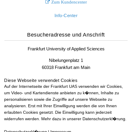
Zum Kundencenter
Info-Center
Besucheradresse und Anschrift
Frankfurt University of Applied Sciences
Nibelungenplatz 1
60318 Frankfurt am Main
Fax: +49 69 1533-2400
Diese Webseite verwendet Cookies
Auf der Internetseite der Frankfurt UAS verwenden wir Cookies,
um Video- und Kartendienste anbieten zu k�nnen, Inhalte zu
Lageplan und Anfahrt
personalisieren sowie die Zugriffe auf unsere Webseite zu
analysieren. Erst mit Ihrer Einwilligung werden die von Ihnen
Lageplan und Anfahrt
erlaubten Cookies gesetzt. Die Einwilligung kann jederzeit
widerrufen werden. Mehr dazu in unserer Datenschutzerkl�rung.
Datenschutzerkl�rung
|
Impressum