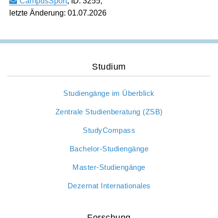
CampusSport
,
ID: 3255
,
International Affairs
letzte Änderung: 01.07.2026
Internationale Zulassung
Ansprechpersonen
Pressemitteilungen
Über StudyCompass
Beratungsangebote
Semestertermine
Studienbüro
Stellenangebote der Frankfurt UAS
Studium
Feedbackmanagement
Veranstaltungskalender
Studiengänge im Überblick
Dezernat Internationales
Hochschulwahlen
Zentrale Studienberatung (ZSB)
Interdisziplinäres Studium Generale
Jubiläum
StudyCompass
Campustour
Wir bauen
Bachelor-Studiengänge
Leben und Studieren in Frankfurt am Main
Master-Studiengänge
Dezernat Internationales
Forschung