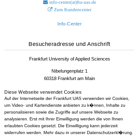
info-center(at)fra-uas.
de
Zum Kundencenter
Info-Center
Besucheradresse und Anschrift
Frankfurt University of Applied Sciences
Nibelungenplatz 1
60318 Frankfurt am Main
Fax: +49 69 1533-2400
Diese Webseite verwendet Cookies
Auf der Internetseite der Frankfurt UAS verwenden wir Cookies,
um Video- und Kartendienste anbieten zu k�nnen, Inhalte zu
Lageplan und Anfahrt
personalisieren sowie die Zugriffe auf unsere Webseite zu
analysieren. Erst mit Ihrer Einwilligung werden die von Ihnen
Lageplan und Anfahrt
erlaubten Cookies gesetzt. Die Einwilligung kann jederzeit
widerrufen werden. Mehr dazu in unserer Datenschutzerkl�rung.