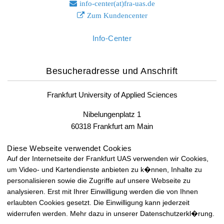
info-center(at)fra-uas.
de
Zum Kundencenter
Info-Center
Besucheradresse und Anschrift
Frankfurt University of Applied Sciences
Nibelungenplatz 1
60318 Frankfurt am Main
Fax: +49 69 1533-2400
Diese Webseite verwendet Cookies
Auf der Internetseite der Frankfurt UAS verwenden wir Cookies,
um Video- und Kartendienste anbieten zu k�nnen, Inhalte zu
Lageplan und Anfahrt
personalisieren sowie die Zugriffe auf unsere Webseite zu
analysieren. Erst mit Ihrer Einwilligung werden die von Ihnen
Lageplan und Anfahrt
erlaubten Cookies gesetzt. Die Einwilligung kann jederzeit
widerrufen werden. Mehr dazu in unserer Datenschutzerkl�rung.