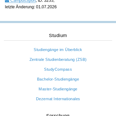
CampusSport
,
ID: 3255
,
International Affairs
letzte Änderung: 01.07.2026
Internationale Zulassung
Ansprechpersonen
Pressemitteilungen
Über StudyCompass
Beratungsangebote
Semestertermine
Studienbüro
Stellenangebote der Frankfurt UAS
Studium
Feedbackmanagement
Veranstaltungskalender
Studiengänge im Überblick
Dezernat Internationales
Hochschulwahlen
Zentrale Studienberatung (ZSB)
Interdisziplinäres Studium Generale
Jubiläum
StudyCompass
Campustour
Wir bauen
Bachelor-Studiengänge
Leben und Studieren in Frankfurt am Main
Master-Studiengänge
Dezernat Internationales
Forschung