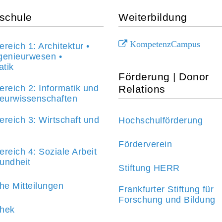
schule
Weiterbildung
KompetenzCampus
reich 1: Architektur •
genieurwesen •
tik
Förderung | Donor
Relations
reich 2: Informatik und
ieurwissenschaften
reich 3: Wirtschaft und
Hochschulförderung
Förderverein
reich 4: Soziale Arbeit
undheit
Stiftung HERR
he Mitteilungen
Frankfurter Stiftung für
Forschung und Bildung
thek