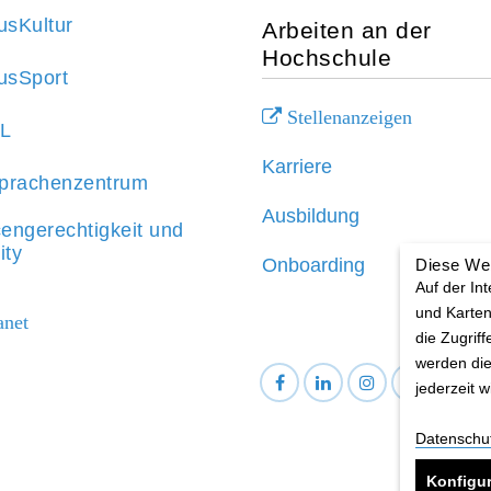
sKultur
Arbeiten an der
Hochschule
sSport
Stellenanzeigen
aL
Karriere
prachenzentrum
Ausbildung
engerechtigkeit und
ity
Onboarding
Diese We
Auf der In
und Karten
anet
die Zugriff
werden die
jederzeit 
Datenschu
BA
Konfigur