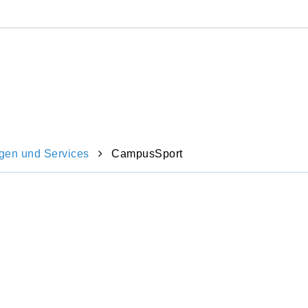
Direkt
zum
Inhalt
springen
ngen und Services
CampusSport