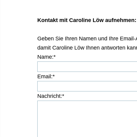
International Affairs
Internationale Zulassung
Ansprechpersonen
Pressemitteilungen
Über StudyCompass
Kontakt mit Caroline Löw aufnehmen:
Beratungsangebote
Semestertermine
Studienbüro
Stellenangebote der Frankfurt UAS
Geben Sie Ihren Namen und Ihre Email-
Feedbackmanagement
Veranstaltungskalender
damit Caroline Löw Ihnen antworten kan
Name:*
Dezernat Internationales
Hochschulwahlen
Interdisziplinäres Studium Generale
Jubiläum
Email:*
Campustour
Wir bauen
Nachricht:*
Leben und Studieren in Frankfurt am Main