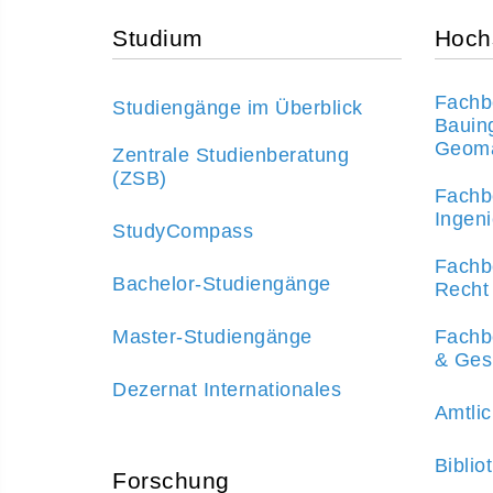
Studium
Hoch
Fachbe
Studiengänge im Überblick
Bauin
Geoma
Zentrale Studienberatung
(ZSB)
Fachbe
Ingen
StudyCompass
Fachbe
Bachelor-Studiengänge
Recht
Master-Studiengänge
Fachbe
& Ges
Dezernat Internationales
Amtlic
Biblio
Forschung