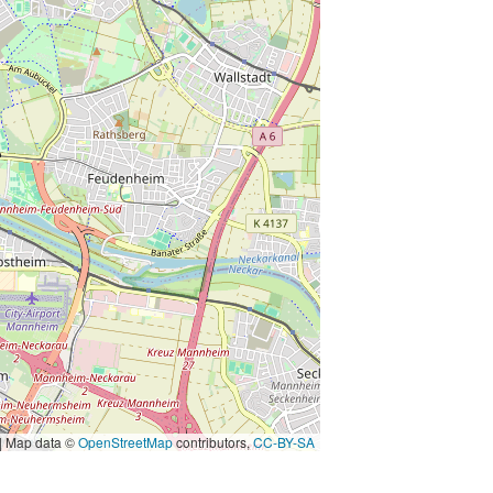
|
Map data ©
OpenStreetMap
contributors,
CC-BY-SA