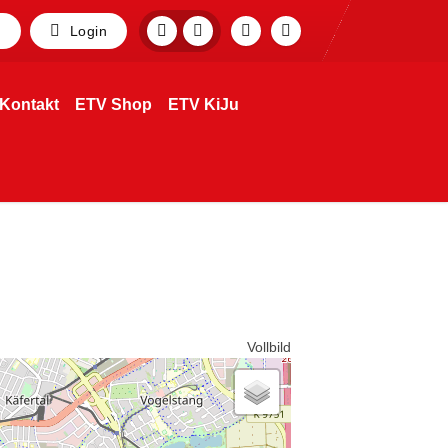
p
Login
Kontakt
ETV Shop
ETV KiJu
Vollbild