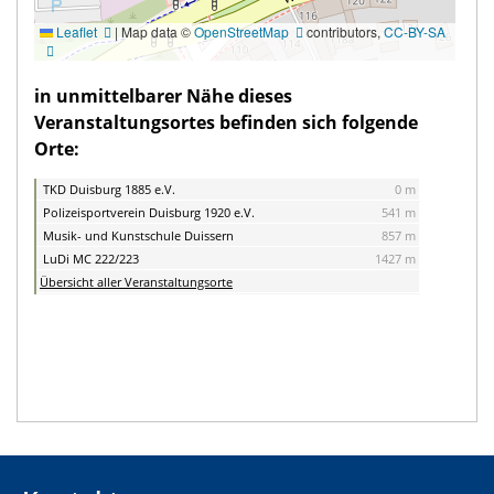
Leaflet
|
Map data ©
OpenStreetMap
contributors,
CC-BY-SA
in unmittelbarer Nähe dieses
Veranstaltungsortes befinden sich folgende
Orte:
TKD Duisburg 1885 e.V.
0 m
Polizeisportverein Duisburg 1920 e.V.
541 m
Musik- und Kunstschule Duissern
857 m
LuDi MC 222/223
1427 m
Übersicht aller Veranstaltungsorte