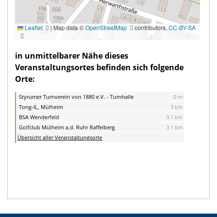
Leaflet
|
Map data ©
OpenStreetMap
contributors,
CC-BY-SA
in unmittelbarer Nähe dieses
Veranstaltungsortes befinden sich folgende
Orte:
Styrumer Turnverein von 1880 e.V. - Turnhalle
0 m
Tong-IL, Mülheim
3 km
BSA Wenderfeld
3.1 km
Golfclub Mülheim a.d. Ruhr Raffelberg
3.1 km
Übersicht aller Veranstaltungsorte