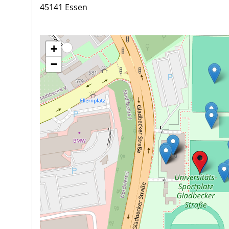
45141 Essen
+
−