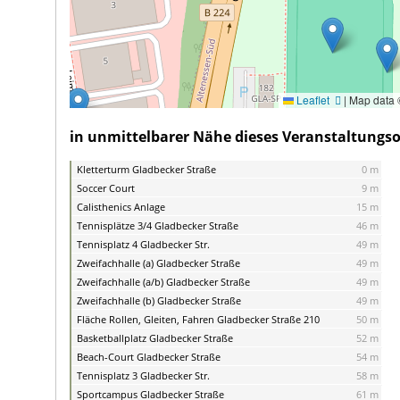
Leaflet
|
Map data
in unmittelbarer Nähe dieses Veranstaltungsor
Kletterturm Gladbecker Straße
0 m
Soccer Court
9 m
Calisthenics Anlage
15 m
Tennisplätze 3/4 Gladbecker Straße
46 m
Tennisplatz 4 Gladbecker Str.
49 m
Zweifachhalle (a) Gladbecker Straße
49 m
Zweifachhalle (a/b) Gladbecker Straße
49 m
Zweifachhalle (b) Gladbecker Straße
49 m
Fläche Rollen, Gleiten, Fahren Gladbecker Straße 210
50 m
Basketballplatz Gladbecker Straße
52 m
Beach-Court Gladbecker Straße
54 m
Tennisplatz 3 Gladbecker Str.
58 m
Sportcampus Gladbecker Straße
61 m