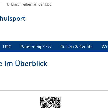
Einschreiben an der UDE
hulsport
USC
Pausenexpress
Reisen & Events
We
e im Überblick