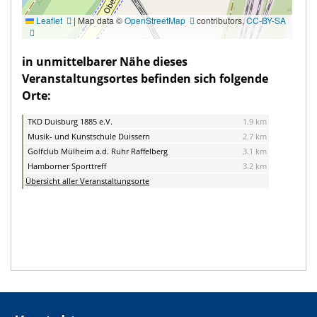
Leaflet
|
Map data ©
OpenStreetMap
contributors,
CC-BY-SA
in unmittelbarer Nähe dieses
Veranstaltungsortes befinden sich folgende
Orte:
TKD Duisburg 1885 e.V.
1.9 km
Musik- und Kunstschule Duissern
2.7 km
Golfclub Mülheim a.d. Ruhr Raffelberg
3.1 km
Hamborner Sporttreff
3.2 km
Übersicht aller Veranstaltungsorte