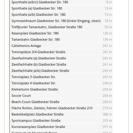
Sporthalle (a/b/c) Gladbecker Str. 180
8 m
Sporthalle (a) Gladbecker Str. 180
13 m
Sporthalle (a/b) Gladbecker Str. 180
13 m
Gymnastikraum Gladbecker Str. 180 (linker Eingang, oben)
18 m
Treffpunkt Tartanbahn, Gladbecker Straße 180
59 m
Rasenplatz Gladbecker Str. 180
120 m
Tartanbahn Gladbecker Str. 180
139 m
Calisthenics Anlage
241 m
Tennisplätze 3/4 Gladbecker Straße
241 m
Zweifachhalle (a) Gladbecker Straße
241 m
Zweifachhalle (b) Gladbecker Straße
241 m
Zweifachhalle (a/b) Gladbecker Straße
243 m
Tennisplatz 3 Gladbecker Str.
247 m
Tennisplatz 4 Gladbecker Str.
249 m
Kletterturm Gladbecker Straße
254 m
Soccer Court
259 m
Beach-Court Gladbecker Straße
269 m
Fläche Rollen, Gleiten, Fahren Gladbecker Straße 210
279 m
Basketballplatz Gladbecker Straße
306 m
Sportcampus Gladbecker Straße
315 m
Kunstrasenplatz Gladbecker Straße
371 m
Kursraum im Stuntwerk Essen
922 m