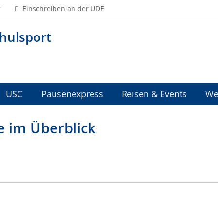
Einschreiben an der UDE
hulsport
USC
Pausenexpress
Reisen & Events
We
e im Überblick