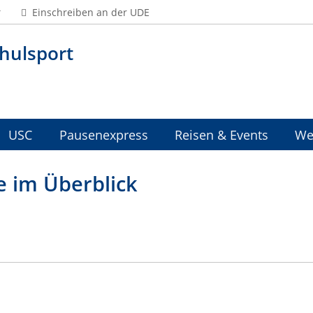
Einschreiben an der UDE
hulsport
USC
Pausenexpress
Reisen & Events
We
e im Überblick