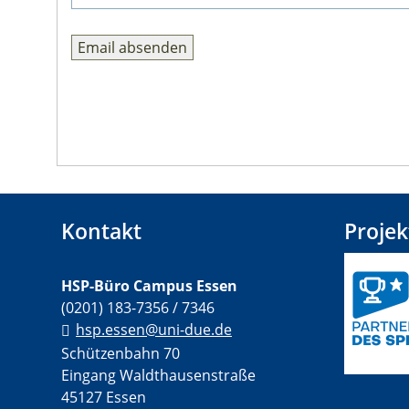
Kontakt
Projek
HSP-Büro Campus Essen
(0201) 183-7356 / 7346
hsp.essen@uni-due.de
Schützenbahn 70
Eingang Waldthausenstraße
45127 Essen