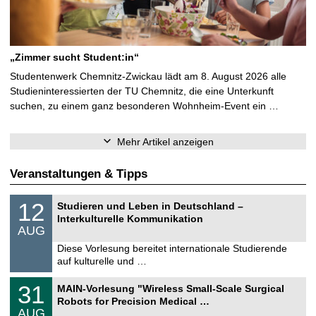
„Zimmer sucht Student:in“
Studentenwerk Chemnitz-Zwickau lädt am 8. August 2026 alle
Studieninteressierten der TU Chemnitz, die eine Unterkunft
suchen, zu einem ganz besonderen Wohnheim-Event ein …
Mehr Artikel anzeigen
Veranstaltungen & Tipps
S
1
12
Studieren und Leben in Deutschland –
o
2
Interkulturelle Kommunikation
n
.
AUG
s
0
t
8
Diese Vorlesung bereitet internationale Studierende
i
.
auf kulturelle und …
g
2
e
0
T
3
31
2
MAIN-Vorlesung "Wireless Small-Scale Surgical
U
1
6
Robots for Precision Medical …
C
.
AUG
h