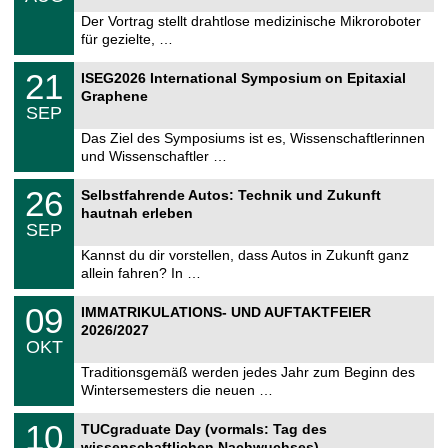
0
e
8
Der Vortrag stellt drahtlose medizinische Mikroroboter
m
.
für gezielte, …
n
2
i
0
T
t
2
21
2
ISEG2026 International Symposium on Epitaxial
U
z
1
6
Graphene
C
.
SEP
h
0
e
9
Das Ziel des Symposiums ist es, Wissenschaftlerinnen
m
.
und Wissenschaftler …
n
2
i
0
T
t
2
26
2
Selbstfahrende Autos: Technik und Zukunft
U
z
6
6
hautnah erleben
C
.
SEP
h
0
e
9
Kannst du dir vorstellen, dass Autos in Zukunft ganz
m
.
allein fahren? In …
n
2
i
0
T
t
0
09
2
IMMATRIKULATIONS- UND AUFTAKTFEIER
U
z
9
6
2026/2027
C
.
OKT
h
1
e
0
Traditionsgemäß werden jedes Jahr zum Beginn des
m
.
Wintersemesters die neuen …
n
2
i
0
Z
t
1
10
2
TUCgraduate Day (vormals: Tag des
e
z
0
6
wissenschaftlichen Nachwuchses)