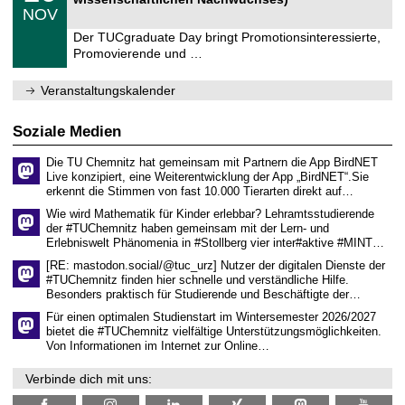
n
.
NOV
t
1
r
1
Der TUCgraduate Day bringt Promotionsinteressierte,
u
.
Promovierende und …
m
2
f
0
ü
2
Veranstaltungskalender
r
6
d
e
Soziale Medien
n
w
Die TU Chemnitz hat gemeinsam mit Partnern die App BirdNET
i
s
Live konzipiert, eine Weiterentwicklung der App „BirdNET“.Sie
s
erkennt die Stimmen von fast 10.000 Tierarten direkt auf…
e
Wie wird Mathematik für Kinder erlebbar? Lehramtsstudierende
n
der #TUChemnitz haben gemeinsam mit der Lern- und
s
Erlebniswelt Phänomenia in #Stollberg vier inter#aktive #MINT…
c
h
[RE: mastodon.social/@tuc_urz] Nutzer der digitalen Dienste der
a
#TUChemnitz finden hier schnelle und verständliche Hilfe.
f
Besonders praktisch für Studierende und Beschäftigte der…
t
l
Für einen optimalen Studienstart im Wintersemester 2026/2027
i
bietet die #TUChemnitz vielfältige Unterstützungsmöglichkeiten.
c
Von Informationen im Internet zur Online…
h
e
Verbinde dich mit uns:
n
N