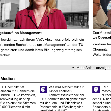
egeberuf ins Management
Zertifikats
an Obersc
Milewski hat nach ihrem VWA-Abschluss erfolgreich ein
Zentrum für
gleitendes Bachelorstudium „Management“ an der TU
Chemnitz ha
gemeistert und damit ihren Bildungsweg strategisch
Weiterbildu
wickelt …
Mehr Artikel anzeigen
 Medien
 TU Chemnitz hat
Wie wird Mathematik für
[RE:
einsam mit Partnern die
Kinder erlebbar?
masto
 BirdNET Live konzipiert,
Lehramtsstudierende der
Nutzer
erentwicklung der App
#TUChemnitz haben gemeinsam
der #TUChemn
.Sie erkennt die Stimmen
mit der Lern- und Erlebniswelt
schnelle und 
0.000 Tierarten direkt
Phänomenia in #Stollberg vier
Besonders pr