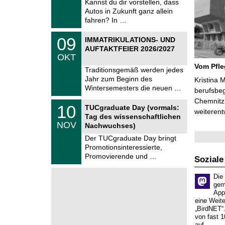
Kannst du dir vorstellen, dass
m
.
Autos in Zukunft ganz allein
n
2
i
fahren? In …
0
t
2
z
T
6
0
09
IMMATRIKULATIONS- UND
U
9
AUFTAKTFEIER 2026/2027
C
.
OKT
h
1
e
Vom Pfl
0
Traditionsgemäß werden jedes
m
.
Jahr zum Beginn des
n
Kristina 
2
i
Wintersemesters die neuen …
berufsbe
0
t
2
Chemnitz 
z
Z
6
1
10
TUCgraduate Day (vormals:
e
weiterent
0
Tag des wissenschaftlichen
n
.
NOV
t
Nachwuchses)
1
r
1
Der TUCgraduate Day bringt
u
.
Promotionsinteressierte,
m
2
f
Promovierende und …
0
Soziale
ü
2
r
6
Die
d
e
gem
n
App
w
eine Weit
i
„BirdNET“
s
von fast 1
s