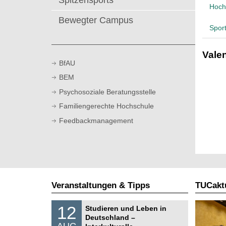
Spitzensports
t
Hoch
Bewegter Campus
Spor
Vale
BfAU
BEM
Psychosoziale Beratungsstelle
Familiengerechte Hochschule
Feedbackmanagement
Veranstaltungen & Tipps
TUCaktu
S
1
12
Studieren und Leben in
o
2
Deutschland –
n
.
AUG
s