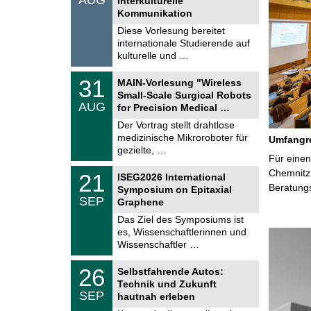
Interkulturelle
0
t
Kommunikation
8
i
.
Diese Vorlesung bereitet
g
2
e
internationale Studierende auf
0
kulturelle und …
2
6
T
3
31
MAIN-Vorlesung "Wireless
U
1
Small-Scale Surgical Robots
C
.
AUG
h
for Precision Medical …
0
e
8
Der Vortrag stellt drahtlose
m
.
medizinische Mikroroboter für
n
Umfangre
2
i
gezielte, …
0
Für einen
t
2
z
T
Chemnitz 
6
2
21
ISEG2026 International
U
1
Beratung
Symposium on Epitaxial
C
.
SEP
h
Graphene
0
e
9
Das Ziel des Symposiums ist
m
.
es, Wissenschaftlerinnen und
n
2
i
Wissenschaftler …
0
t
2
z
T
6
2
26
Selbstfahrende Autos:
U
6
Technik und Zukunft
C
.
SEP
h
hautnah erleben
0
e
9