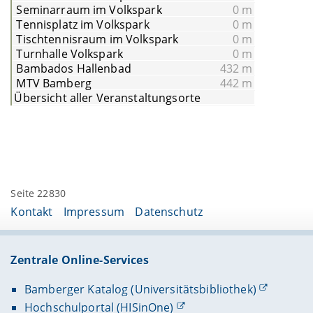
Seminarraum im Volkspark
0 m
Tennisplatz im Volkspark
0 m
Tischtennisraum im Volkspark
0 m
Turnhalle Volkspark
0 m
Bambados Hallenbad
432 m
MTV Bamberg
442 m
Übersicht aller Veranstaltungsorte
Seite 22830
Kontakt
Impressum
Datenschutz
Zentrale Online-Services
Bamberger Katalog (Universitätsbibliothek)
Hochschulportal (HISinOne)