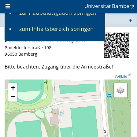
Universität Bamberg
zur Hauptnavigation springen
Sie befinden sich hier:
zum Inhaltsbereich springen
www.uni-bamberg.de
Seminarraum im Volkspark
univis.uni-bamberg.de
Pödeldorferstraße 198
96050 Bamberg
fis.uni-bamberg.de
Bitte beachten, Zugang über die Armeestraße!
Vollbild
+
−