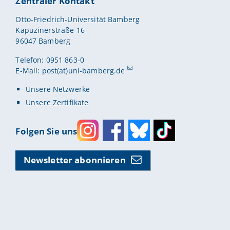
Zentraler Kontakt
Otto-Friedrich-Universität Bamberg
Kapuzinerstraße 16
96047 Bamberg
Telefon: 0951 863-0
E-Mail:
post(at)uni-bamberg.de
Unsere Netzwerke
Unsere Zertifikate
Folgen Sie uns
Instagram
Facebook
Bluesky
Toktok
Newsletter abonnieren