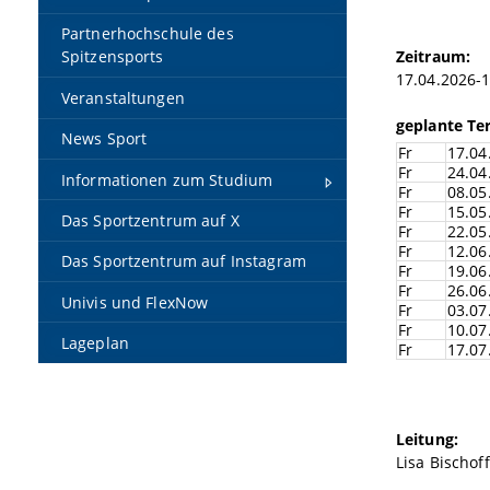
Partnerhochschule des
Zeitraum:
Spitzensports
17.04.2026-
Veranstaltungen
geplante Te
News Sport
Fr
17.04
Fr
24.04
Informationen zum Studium
Fr
08.05
Fr
15.05
Das Sportzentrum auf X
Fr
22.05
Fr
12.06
Das Sportzentrum auf Instagram
Fr
19.06
Fr
26.06
Univis und FlexNow
Fr
03.07
Fr
10.07
Lageplan
Fr
17.07
Leitung:
Lisa Bischoff