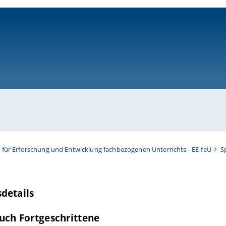
ni-bamberg.de
t für Erforschung und Entwicklung fachbezogenen Unterrichts - EE-feU
S
details
tuch Fortgeschrittene