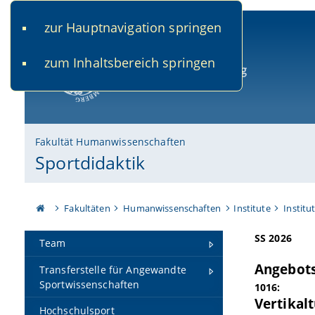
zur Hauptnavigation springen
www.uni-bamberg.de
univis.uni-bamberg.de
fis.u
zum Inhaltsbereich springen
Universität Bamberg
Fakultät Humanwissenschaften
Sportdidaktik
Fakultäten
Humanwissenschaften
Institute
Institu
SS 2026
Team
Angebots
Transferstelle für Angewandte
Sportwissenschaften
1016:
Vertikal
Hochschulsport